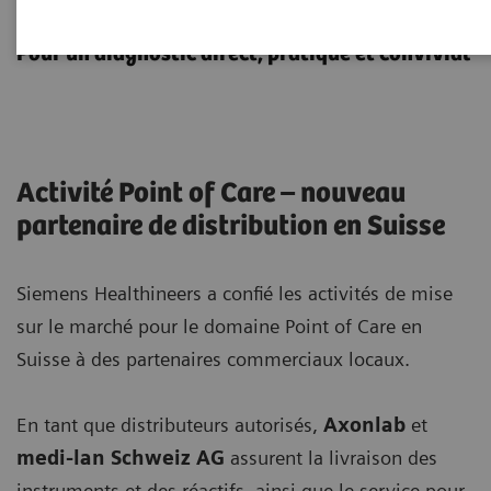
Biologie délocalisée
Pour un diagnostic direct, pratique et convivial
Activité Point of Care – nouveau
partenaire de distribution en Suisse
Siemens Healthineers a confié les activités de mise
sur le marché pour le domaine Point of Care en
Suisse à des partenaires commerciaux locaux.
En tant que distributeurs autorisés,
Axonlab
et
medi-lan Schweiz AG
assurent la livraison des
instruments et des réactifs, ainsi que le service pour