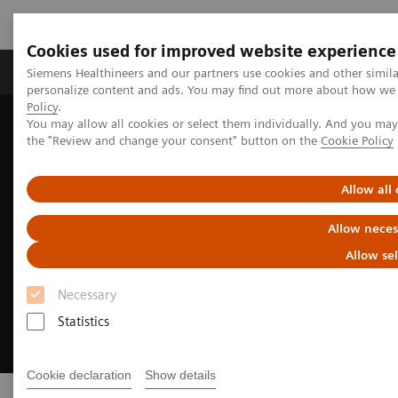
Cookies used for improved website experience
Produits & services
Domaines cliniques
Siemens Healthineers and our partners use cookies and other simil
personalize content and ads. You may find out more about how we u
Policy
.
You may allow all cookies or select them individually. And you ma
Home
Biologie délocalisée
the "Review and change your consent" button on the
Cookie Policy
Allow all
Allow neces
Allow se
Necessary
Statistics
Cookie declaration
Show details