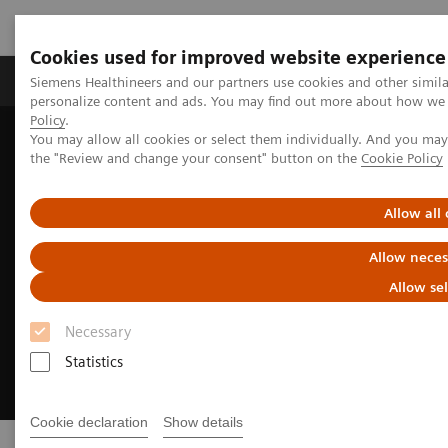
Cookies used for improved website experience
Produits & services
Domaines cliniques
Siemens Healthineers and our partners use cookies and other simil
personalize content and ads. You may find out more about how we u
Policy
.
You may allow all cookies or select them individually. And you ma
Home
Services
Customer Services
the "Review and change your consent" button on the
Cookie Policy
Allow all
Allow neces
Allow se
Necessary
Statistics
Cookie declaration
Show details