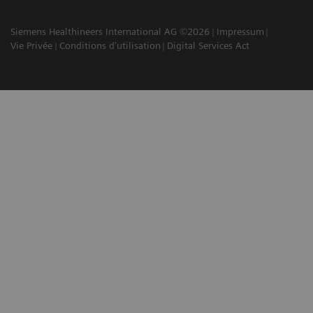
Siemens Healthineers International AG ©2026
Impressum
Vie Privée
Conditions d'utilisation
Digital Services Act