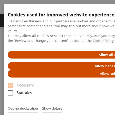
Cookies used for improved website experience
Produits & services
Domaines cliniques
Siemens Healthineers and our partners use cookies and other simil
personalize content and ads. You may find out more about how we u
Policy
.
You may allow all cookies or select them individually. And you ma
Home
Services
Customer Services
the "Review and change your consent" button on the
Cookie Policy
Connect Platforms et Smart Enablers
teamplay Fleet
Allow all
Allow neces
Allow se
Necessary
Statistics
Cookie declaration
Show details