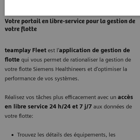
teamplay Fleet
Votre portail en libre-service pour la gestion de
votre flotte
teamplay Fleet
est l’
application de gestion de
flotte
qui vous permet de rationaliser la gestion de
votre flotte Siemens Healthineers et d’optimiser la
performance de vos systèmes.
Réalisez vos tâches plus efficacement avec un
accès
en libre service 24 h/24 et 7 j/7
aux données de
votre flotte:
Trouvez les détails des équipements, les