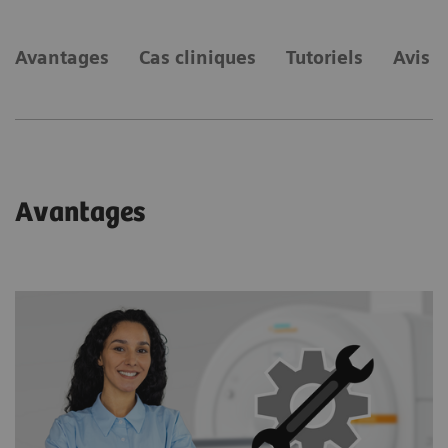
Avantages
Cas cliniques
Tutoriels
Avis d
Avantages