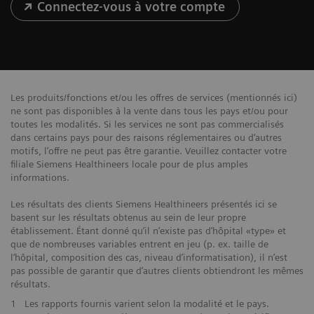
Connectez-vous à votre compte
Les produits/fonctions et/ou les offres de services (mentionnés ici)
ne sont pas disponibles à la vente dans tous les pays et/ou pour
toutes les modalités. Si les services ne sont pas commercialisés
dans certains pays pour des raisons réglementaires ou d’autres
motifs, l’offre ne peut pas être garantie. Veuillez contacter votre
filiale Siemens Healthineers locale pour de plus amples
informations.
Les résultats des clients Siemens Healthineers présentés ici se
basent sur les résultats obtenus au sein de leur propre
établissement. Étant donné qu’il n’existe pas d’hôpital «type» et
que de nombreuses variables entrent en jeu (p. ex. taille de
l’hôpital, composition des cas, niveau d’informatisation), il n’est
pas possible de garantir que d’autres clients obtiendront les mêmes
résultats.
1
Les rapports fournis varient selon la modalité et le pays.