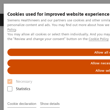
Cookies used for improved website experience
Produits & services
Domaines cliniques
Siemens Healthineers and our partners use cookies and other simil
personalize content and ads. You may find out more about how we u
Policy
.
You may allow all cookies or select them individually. And you ma
Home
Services
Customer Services
the "Review and change your consent" button on the
Cookie Policy
Connect Platforms et Smart Enablers
Siemens Healthineers Academy
Allow all
Allow neces
Allow se
Necessary
Statistics
Cookie declaration
Show details