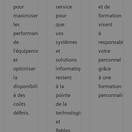
pour
service
et de
maximiser
pour
formation
les
que
visent
performances
vos
à
de
systèmes
responsabilise
l'équipement
et
votre
et
solutions
personnel
optimiser
informatiques
grâce
la
restent
à une
disponibilité
à la
formation
à des
pointe
personnalisée
coûts
de la
définis.
technologie
et
fiables.