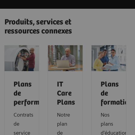
Produits, services et
ressources connexes
Plans
IT
Plans
de
Care
de
performance
Plans
formation
Contrats
Notre
Nos
de
plan
plans
service
de
d'éducation