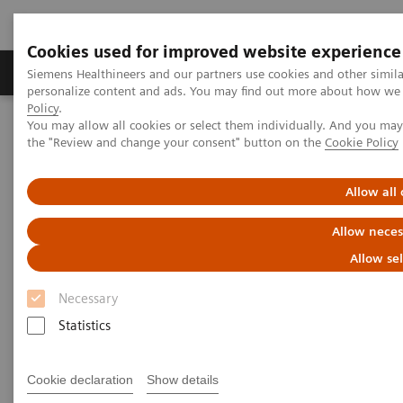
Cookies used for improved website experience
Produits & services
Domaines cliniques
Siemens Healthineers and our partners use cookies and other simil
personalize content and ads. You may find out more about how we u
Policy
.
You may allow all cookies or select them individually. And you ma
Home
Diagnostic de laboratoire
the "Review and change your consent" button on the
Cookie Policy
Automatisation de laboratoire
Solutions d'automatisation
Aptio Automation
Allow all
Allow neces
Allow se
Necessary
Statistics
Cookie declaration
Show details