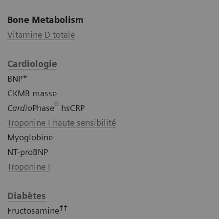
Bone Metabolism
Vitamine D totale
Cardiologie
BNP*
CKMB masse
®
Cardio
Phase
hsCRP
Troponine I haute sensibilité
Myoglobine
NT-proBNP
Troponine I
Diabètes
†‡
Fructosamine