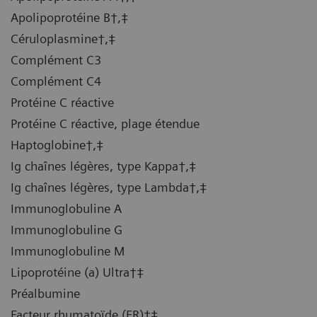
Apolipoprotéine B†,‡
Céruloplasmine†,‡
Complément C3
Complément C4
Protéine C réactive
Protéine C réactive, plage étendue
Haptoglobine†,‡
Ig chaînes légères, type Kappa†,‡
Ig chaînes légères, type Lambda†,‡
Immunoglobuline A
Immunoglobuline G
Immunoglobuline M
Lipoprotéine (a) Ultra†‡
Préalbumine
Facteur rhumatoïde (FR)†‡