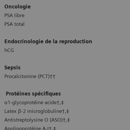
Oncologie
PSA libre
PSA total
Endocrinologie de la reproduction
hCG
Sepsis
Procalcitonine (PCT)††
Protéines spécifiques
α1-glycoprotéine acide†,‡
Latex β-2 microglobuline†,‡
Antistreptolysine O (ASO)†,‡
Apolipoprotéine A-I†,‡