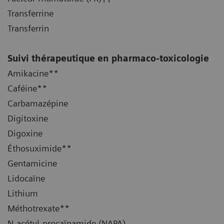
Transferrine
Transferrin
Suivi thérapeutique en pharmaco-toxicologie
Amikacine**
Caféine**
Carbamazépine
Digitoxine
Digoxine
Éthosuximide**
Gentamicine
Lidocaïne
Lithium
Méthotrexate**
N-acétyl-procaïnamide (NAPA)