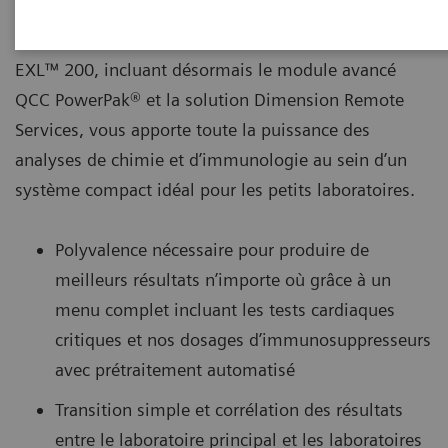
Le système de chimie intégré Dimension®
EXL™ 200, incluant désormais le module avancé
QCC PowerPak® et la solution Dimension Remote
Services, vous apporte toute la puissance des
analyses de chimie et d’immunologie au sein d’un
système compact idéal pour les petits laboratoires.
Polyvalence nécessaire pour produire de
meilleurs résultats n’importe où grâce à un
menu complet incluant les tests cardiaques
critiques et nos dosages d’immunosuppresseurs
avec prétraitement automatisé
Transition simple et corrélation des résultats
entre le laboratoire principal et les laboratoires