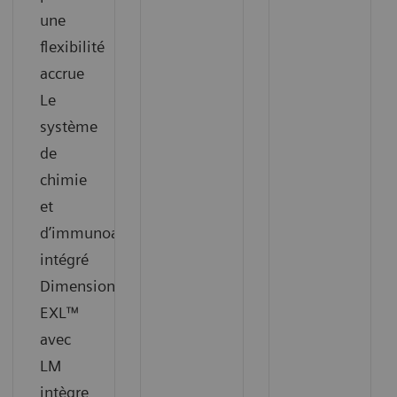
une
flexibilité
accrue
Le
système
de
chimie
et
d’immunoanalyse
intégré
Dimension®
EXL™
avec
LM
intègre