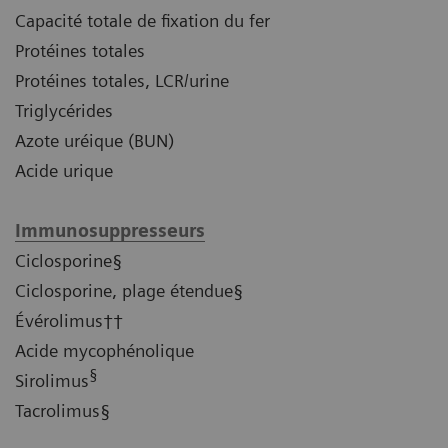
Capacité totale de fixation du fer
Protéines totales
Protéines totales, LCR/urine
Triglycérides
Azote uréique (BUN)
Acide urique
Immunosuppresseurs
Ciclosporine§
Ciclosporine, plage étendue§
Évérolimus††
Acide mycophénolique
§
Sirolimus
Tacrolimus§