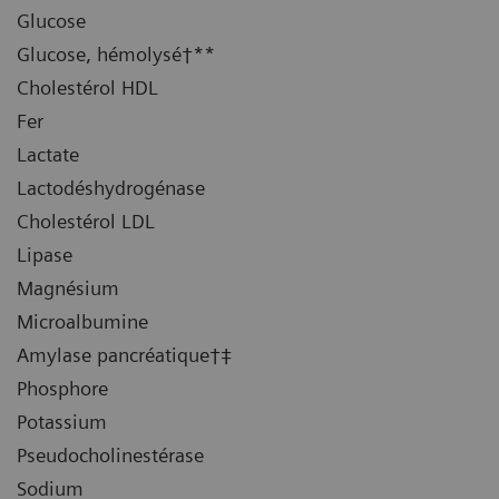
Glucose
Glucose, hémolysé†**
Cholestérol HDL
Fer
Lactate
Lactodéshydrogénase
Cholestérol LDL
Lipase
Magnésium
Microalbumine
Amylase pancréatique†‡
Phosphore
Potassium
Pseudocholinestérase
Sodium