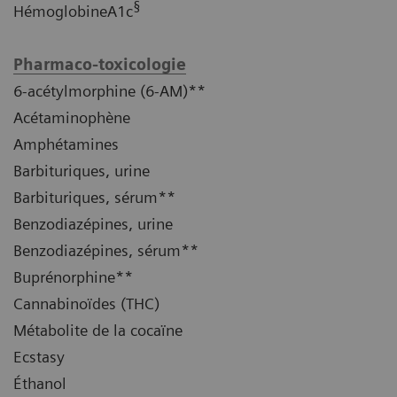
§
HémoglobineA1c
Pharmaco-toxicologie
6-acétylmorphine (6-AM)**
Acétaminophène
Amphétamines
Barbituriques, urine
Barbituriques, sérum**
Benzodiazépines, urine
Benzodiazépines, sérum**
Buprénorphine**
Cannabinoïdes (THC)
Métabolite de la cocaïne
Ecstasy
Éthanol