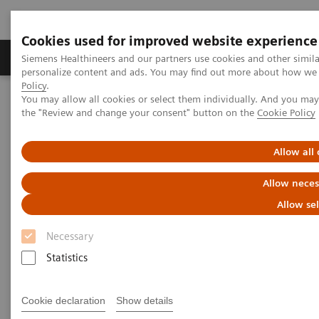
Cookies used for improved website experience
Produits & services
Domaines cliniques
Siemens Healthineers and our partners use cookies and other simil
personalize content and ads. You may find out more about how we u
Policy
.
You may allow all cookies or select them individually. And you ma
Home
Diagnostic de laboratoire
the "Review and change your consent" button on the
Cookie Policy
Clinical Chemistry & Immunoassay Systems
®
™
Système de chimie intégré Dimension
EXL
200
Allow all
Système de chimie intégré
Allow neces
Dimension® EXL™ 200
Allow se
Necessary
Simplifie les procédures diagnostiques et
accroît l’efficacité des laboratoires.
Statistics
Cookie declaration
Show details