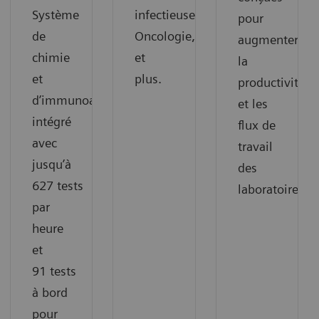
Système
infectieuses,
pour
de
Oncologie,
augmenter
chimie
et
la
et
plus.
productivité
d’immunoanalyse
et les
intégré
flux de
avec
travail
jusqu’à
des
627 tests
laboratoires.
par
heure
et
91 tests
à bord
pour