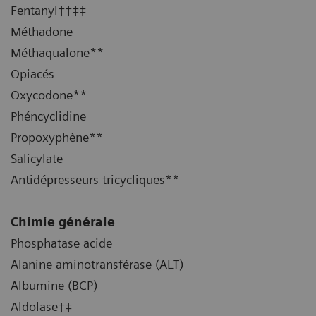
Fentanyl††‡‡
Méthadone
Méthaqualone**
Opiacés
Oxycodone**
Phéncyclidine
Propoxyphène**
Salicylate
Antidépresseurs tricycliques**
Chimie générale
Phosphatase acide
Alanine aminotransférase (ALT)
Albumine (BCP)
Aldolase†‡