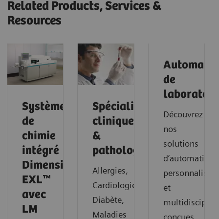
Related Products, Services &
Resources
Automatis
de
laboratoir
Système
Spécialitiès
Découvrez
de
cliniques
nos
chimie
&
solutions
intégré
pathologies
d’automatisat
Dimension®
Allergies,
personnalisab
EXL™
Cardiologie,
et
avec
Diabète,
multidisciplin
LM
Maladies
conçues