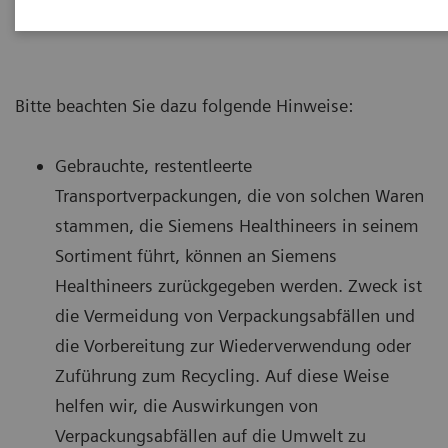
Rücknahmeprozess etabliert.
Bitte beachten Sie dazu folgende Hinweise:
Gebrauchte, restentleerte
Transportverpackungen, die von solchen Waren
stammen, die Siemens Healthineers in seinem
Sortiment führt, können an Siemens
Healthineers zurückgegeben werden. Zweck ist
die Vermeidung von Verpackungsabfällen und
die Vorbereitung zur Wiederverwendung oder
Zuführung zum Recycling. Auf diese Weise
helfen wir, die Auswirkungen von
Verpackungsabfällen auf die Umwelt zu