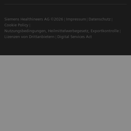
Siemens Healthineers AG ©2026
Impressum
Datenschutz
Cookie Policy
Nutzungsbedingungen, Heilmittelwerbegesetz, Exportkontrolle
Lizenzen von Drittanbietern
Digital Services Act