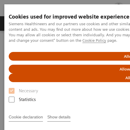
Cookies used for improved website experience
Fachbereiche
Healthcare Management
Siemens Healthineers and our partners use cookies and other simil
content and ads. You may find out more about how we use cookies b
You may allow all cookies or select them individually. And you ma
and change your consent" button on the
Cookie Policy
page.
Startseite
Support & Dokumentation
Rücknahme von Verpackungen und Altgeräten
All
Rücknahme von Verpackungen
Allow
und Altgeräten
Al
Necessary
Die Schonung natürlicher Ressourcen und
Statistics
Abfallvermeidung sind Siemens Healthineers
wichtige Anliegen. Siemens Healthineers hat in
Cookie declaration
Show details
Einklang mit den gesetzlichen Anforderungen einen