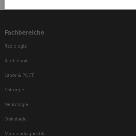
Fachbereiche
Radiologie
Kardiologie
Labor & POCT
Chirurgie
Neurologie
Onkologie
Mammadiagnostik