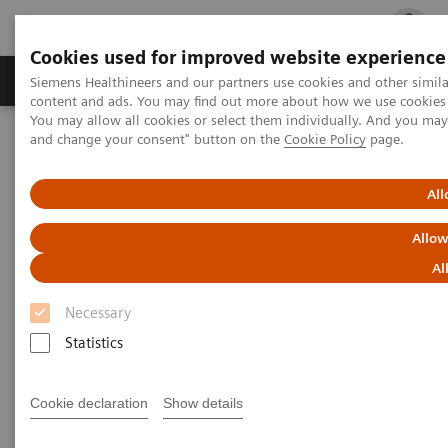
Cookies used for improved website experience
Fachbereiche
Healthcare Management
Siemens Healthineers and our partners use cookies and other simil
content and ads. You may find out more about how we use cookies b
You may allow all cookies or select them individually. And you ma
and change your consent" button on the
Cookie Policy
page.
Startseite
Suche
All
Suche
Allow
Al
Necessary
Statistics
Keine Ergebnisse für undefined
Cookie declaration
Show details