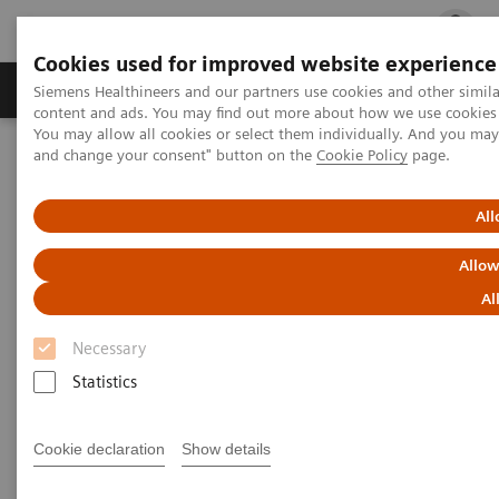
Cookies used for improved website experience
Fachbereiche
Healthcare Management
Siemens Healthineers and our partners use cookies and other simil
content and ads. You may find out more about how we use cookies b
You may allow all cookies or select them individually. And you ma
and change your consent" button on the
Cookie Policy
page.
Startseite
Medizinische Bildgebung
Refurbished Medizintechnik ecoline
Magnetresonanztomographie
All
Allow
Magnetresonanztomographie
Al
ecoline
Necessary
Refurbished
Statistics
Magnetresonanztomographiesysteme
Cookie declaration
Show details