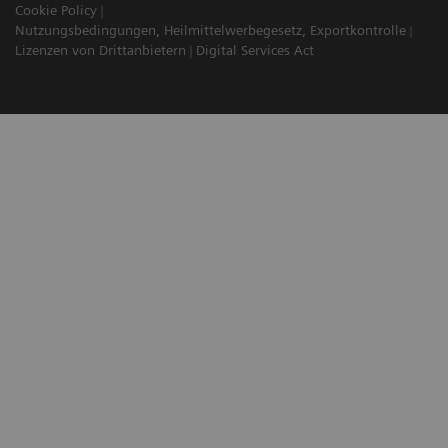
Cookie Policy
Nutzungsbedingungen, Heilmittelwerbegesetz, Exportkontrolle
Lizenzen von Drittanbietern
Digital Services Act