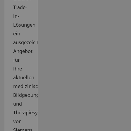
Trade-
in-
Lösungen
ein
ausgezeichnetes
Angebot
für
Ihre
aktuellen
medizinischen
Bildgebungs-
und
Therapiesysteme
von
Siemens