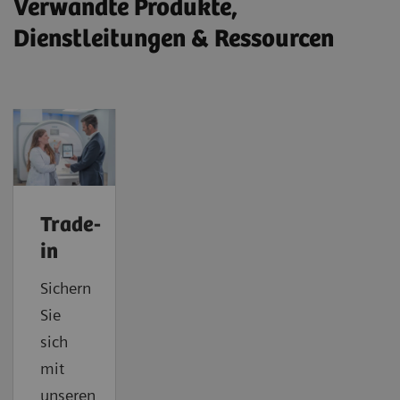
Verwandte Produkte,
Dienstleitungen & Ressourcen
Trade-
in
Sichern
Sie
sich
mit
unseren