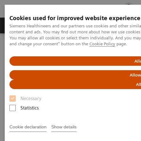
Cookies used for improved website experience
Fachbereiche
Healthcare Management
Siemens Healthineers and our partners use cookies and other simil
content and ads. You may find out more about how we use cookies b
You may allow all cookies or select them individually. And you ma
and change your consent" button on the
Cookie Policy
page.
Startseite
News & Kundenstories
Zukunftsfähige Kardiologie: Hochmoderne Herzkatheterlabore
setzen neue Standards am Universitätsklinikum Augsburg
All
Allow
Al
Necessary
Statistics
Cookie declaration
Show details