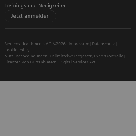
Trainings und Neuigkeiten
Jetzt anmelden
Siemens Healthineers AG ©2026
Impressum
Datenschutz
Cookie Policy
Nutzungsbedingungen, Heilmittelwerbegesetz, Exportkontrolle
Lizenzen von Drittanbietern
Digital Services Act