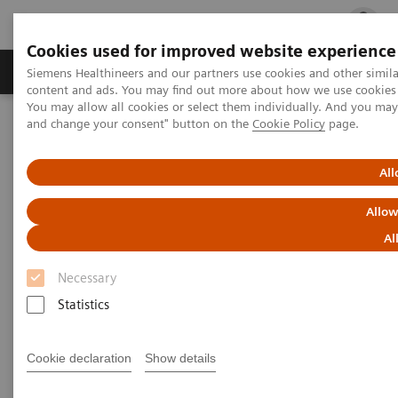
Cookies used for improved website experience
Fachbereiche
Healthcare Management
Siemens Healthineers and our partners use cookies and other simil
content and ads. You may find out more about how we use cookies b
You may allow all cookies or select them individually. And you ma
and change your consent" button on the
Cookie Policy
page.
Startseite
News & Kundenstories
Umgestaltung des MRT-Bereichs am Uniklinikum Magdeburg
All
Allow
Al
Necessary
Statistics
Cookie declaration
Show details