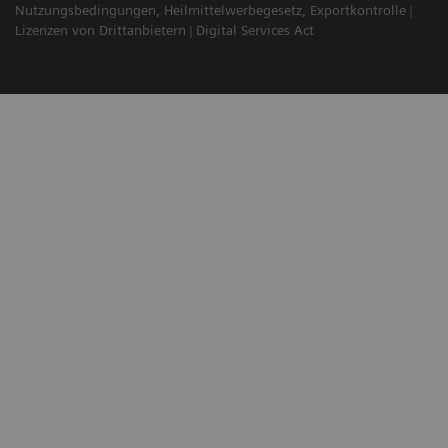
Nutzungsbedingungen, Heilmittelwerbegesetz, Exportkontrolle
Lizenzen von Drittanbietern
Digital Services Act