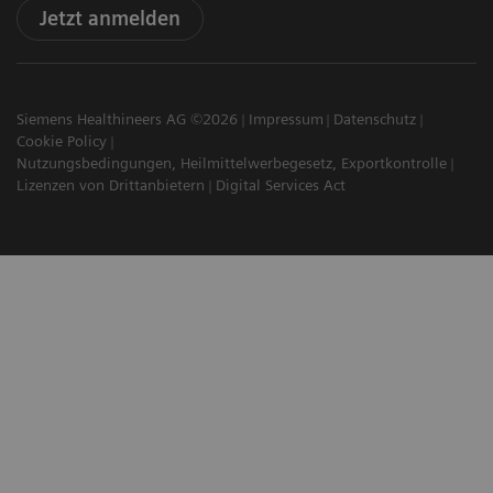
Jetzt anmelden
Siemens Healthineers AG ©2026
Impressum
Datenschutz
Cookie Policy
Nutzungsbedingungen, Heilmittelwerbegesetz, Exportkontrolle
Lizenzen von Drittanbietern
Digital Services Act