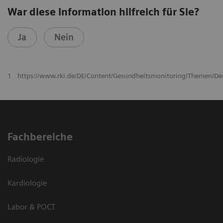
War diese Information hilfreich für Sie?
Ja
Nein
1
https://www.rki.de/DE/Content/Gesundheitsmonitoring/Themen/D
Fachbereiche
Radiologie
Kardiologie
Labor & POCT