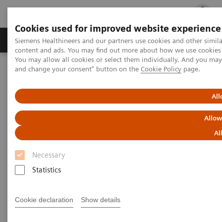
Cookies used for improved website experience
Fachbereiche
Healthcare Management
Siemens Healthineers and our partners use cookies and other simil
content and ads. You may find out more about how we use cookies b
You may allow all cookies or select them individually. And you ma
and change your consent" button on the
Cookie Policy
page.
Startseite
News & Kundenstories
Lungenkrebs-Früherkennung
All
Lungenkrebs-Früherkennung
Allow
Neue Erkenntnisse aus der HANSE-Studie
Al
Necessary
Statistics
29.07.2024
Cookie declaration
Show details
Im Videointerview gibt Prof. Dr. Jens Vogel-Claussen