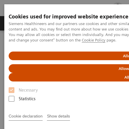
Cookies used for improved website experience
Fachbereiche
Healthcare Management
Siemens Healthineers and our partners use cookies and other simil
content and ads. You may find out more about how we use cookies b
You may allow all cookies or select them individually. And you ma
and change your consent" button on the
Cookie Policy
page.
Startseite
News & Kundenstories
Beratung zur digitalen Transformation des Gesundheitswesens
All
Beratung zur digitalen
Allow
Transformation des
Al
Gesundheitswesens
Necessary
Statistics
Cookie declaration
Show details
01.01.2021