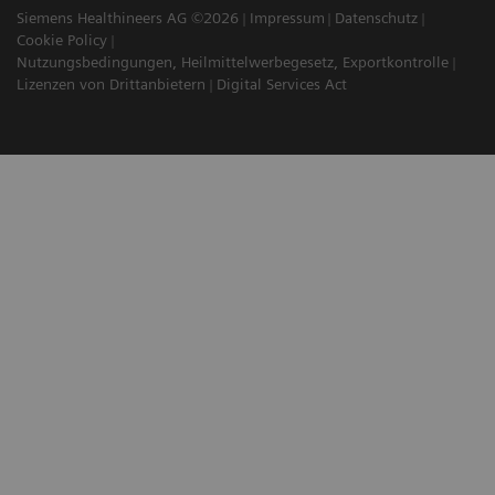
Siemens Healthineers AG ©2026
Impressum
Datenschutz
Cookie Policy
Nutzungsbedingungen, Heilmittelwerbegesetz, Exportkontrolle
Lizenzen von Drittanbietern
Digital Services Act