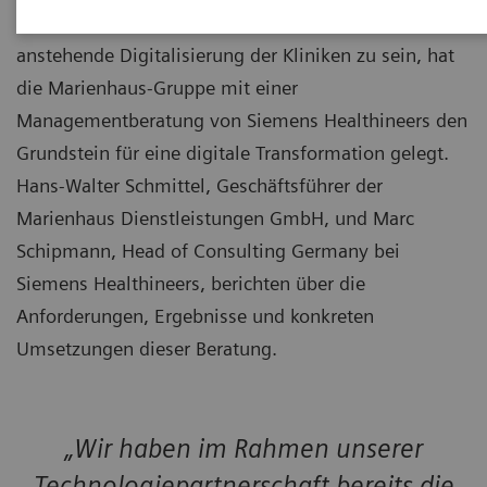
Um die eigene IT neu aufzustellen und fit für die
anstehende Digitalisierung der Kliniken zu sein, hat
die Marienhaus-Gruppe mit einer
Managementberatung von Siemens Healthineers den
Grundstein für eine digitale Transformation gelegt.
Hans-Walter Schmittel, Geschäftsführer der
Marienhaus Dienstleistungen GmbH, und Marc
Schipmann, Head of Consulting Germany bei
Siemens Healthineers, berichten über die
Anforderungen, Ergebnisse und konkreten
Umsetzungen dieser Beratung.
„Wir haben im Rahmen unserer
Technologiepartnerschaft bereits die