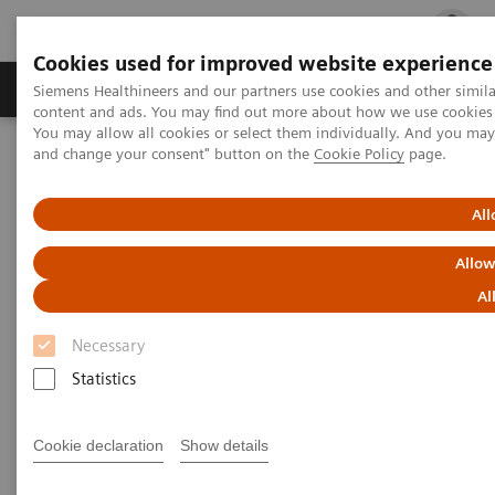
Cookies used for improved website experience
Fachbereiche
Healthcare Management
Siemens Healthineers and our partners use cookies and other simil
content and ads. You may find out more about how we use cookies b
You may allow all cookies or select them individually. And you ma
and change your consent" button on the
Cookie Policy
page.
Startseite
News & Events
Atellica Round Table
All
Allow
Al
Necessary
Statistics
Cookie declaration
Show details