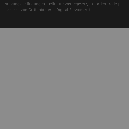
Nutzungsbedingungen, Heilmittelwerbegesetz, Exportkontrolle
Lizenzen von Drittanbietern
Digital Services Act