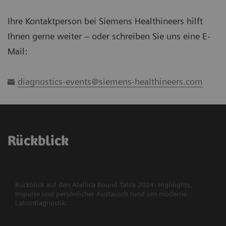
Ihre Kontaktperson bei Siemens Healthineers hilft
Ihnen gerne weiter – oder schreiben Sie uns eine E-
Mail:
diagnostics-events@siemens-healthineers.com
Rückblick
Rückblick auf den Atellica Round Table 2024: Highlights,
Impulse und persönlicher Austausch rund um moderne
Labordiagnostik.