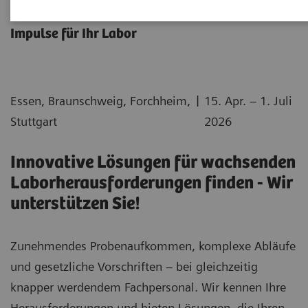
Atellica Round Table
Impulse für Ihr Labor
|
Essen, Braunschweig, Forchheim,
15. Apr. – 1. Juli
Stuttgart
2026
Innovative Lösungen für wachsenden
Laborherausforderungen finden - Wir
unterstützen Sie!
Zunehmendes Probenaufkommen, komplexe Abläufe
und gesetzliche Vorschriften – bei gleichzeitig
knapper werdendem Fachpersonal. Wir kennen Ihre
Herausforderungen und bieten Lösungen, die Ihren