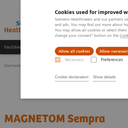
Cookies used for improved w
Siemens Healthineers and our partners us
and ads. You may find out more about how
You may allow all cookies or select them
change your consent" button on the
Cook
Fachbereiche
Healthcare Management
Allow all cookies
Allow necessar
Necessary
Preferences
Startseite
Medizinische Bildgebung
Magnetresonanztomographi
Cookie declaration
Show details
MAGNETOM Sempra