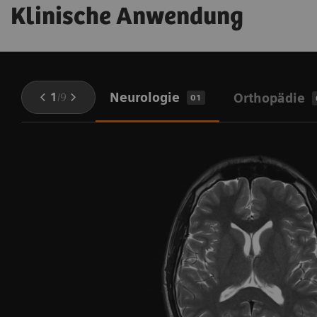
Klinische Anwendung
Neurologie
1
/
9
Orthopädie
01