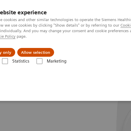
ebsite experience
e cookies and other similar technologies to operate the Siemens Healthi
 we use cookies by clicking "Show details" or by referring to our
Cooki
 individually. And you may change your consent and cookie preferences 
ie Policy
page.
Produkte & Services
News & Events
Üb
y only
Allow selection
Statistics
Marketing
e
1,5T-MRT-Scanner
MAGNETOM Sempra