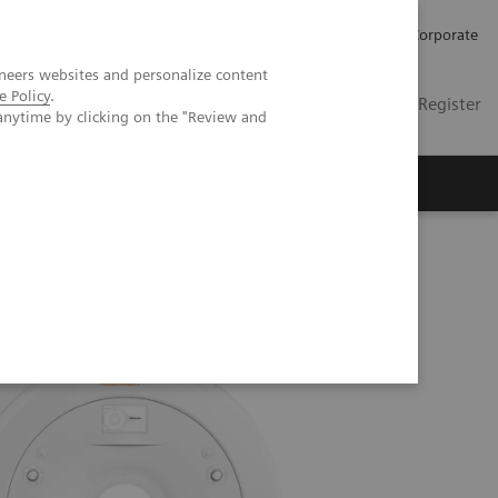
Karriere
Investor Relations
Presse
Corporate
neers websites and personalize content
e Policy
.
DE
Kontakt
Login / Register
anytime by clicking on the "Review and
er uns