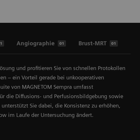
Angiographie
Brust-MRT
Pro
1
01
01
lösung und profitieren Sie von schnellen Protokollen
en ‒ ein Vorteil gerade bei unkooperativen
o Suite von MAGNETOM Sempra umfasst
 für die Diffusions- und Perfusionsbildgebung sowie
 unterstützt Sie dabei, die Konsistenz zu erhöhen,
ow im Laufe der Untersuchung ändert.