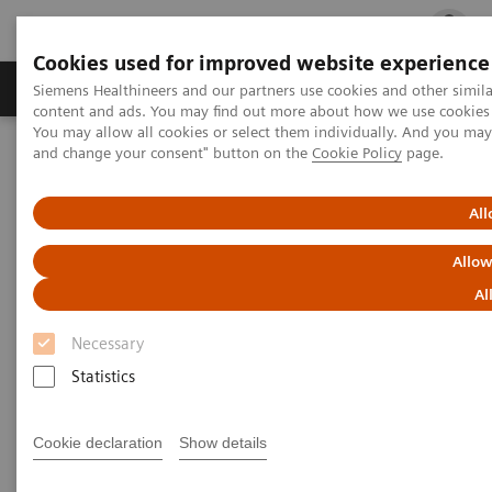
Cookies used for improved website experience
Fachbereiche
Healthcare Management
Siemens Healthineers and our partners use cookies and other simil
content and ads. You may find out more about how we use cookies b
You may allow all cookies or select them individually. And you ma
and change your consent" button on the
Cookie Policy
page.
Startseite
Point-of-Care-Diagnostik
Blutgasanalytik
Spritzen und Kapillaren für die Blutgasanalyse
All
Spritzen und Kapillaren für die
Allow
Blutgasanalyse
Al
Necessary
Wählen Sie aus unserem umfangreichen Portfolio an
Statistics
Atellica VTR Spritzen und Multicap-Kapillaren, um
lhre Anforderungen im Bereich der arteriellen
Cookie declaration
Show details
Blutentnahme zu erfüllen und eine höchstmögliche