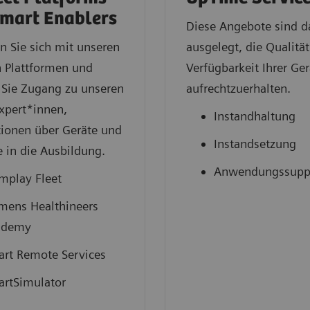
mart Enablers
Diese Angebote sind d
n Sie sich mit unseren
ausgelegt, die Qualitä
n Plattformen und
Verfügbarkeit Ihrer Ger
 Sie Zugang zu unseren
aufrechtzuerhalten.
xpert*innen,
Instandhaltung
tionen über Geräte und
Instandsetzung
e in die Ausbildung.
Anwendungssupp
mplay Fleet
mens Healthineers
ademy
rt Remote Services
rtSimulator