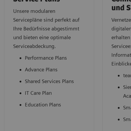
und S
Unsere modularen
Servicepläne sind perfekt auf
Vernetze
Ihre Bedürfnisse abgestimmt
digitale
und bieten eine optimale
erhalten
Serviceabdeckung.
Servicee
Informa
Performance Plans
Einblick
Advance Plans
tea
Shared Services Plans
Sie
IT Care Plan
Ac
Education Plans
Sma
Sma