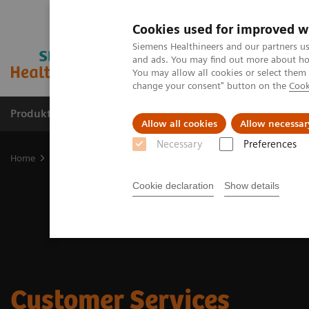
Cookies used for improved w
Siemens Healthineers and our partners us
and ads. You may find out more about how
You may allow all cookies or select them
change your consent" button on the
Cook
Produkte & Services
Fachbereiche
New
Allow all cookies
Allow necessar
Necessary
Preferences
Home
Services
Customer Services
Cookie declaration
Show details
Customer Services