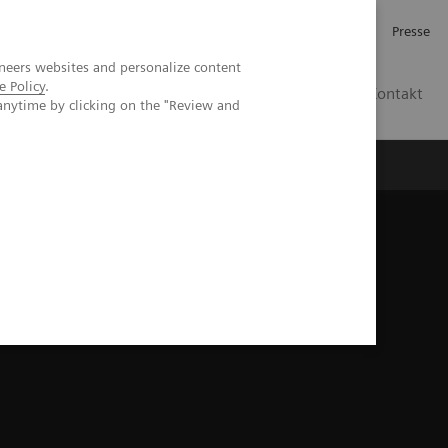
Investor Relations
Karriere
Presse
neers websites and personalize content
e Policy
.
CH | DE
Kontakt
anytime by clicking on the "Review and