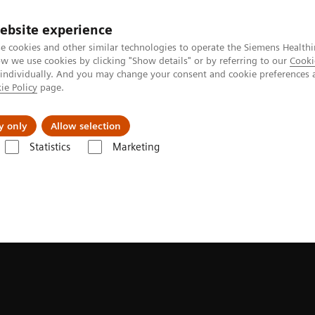
ebsite experience
e cookies and other similar technologies to operate the Siemens Healthi
 we use cookies by clicking "Show details" or by referring to our
Cooki
 individually. And you may change your consent and cookie preferences 
ie Policy
page.
s & Events
Über uns
y only
Allow selection
Statistics
Marketing