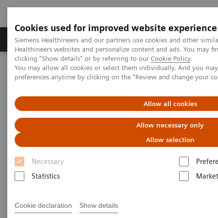
Cookies used for improved website experience
Produkte & Services
Fachbereiche
New
Siemens Healthineers and our partners use cookies and other simil
Healthineers websites and personalize content and ads. You may f
clicking "Show details" or by referring to our
Cookie Policy
.
You may allow all cookies or select them individually. And you ma
Home
Medizinische Bildgebung
preferences anytime by clicking on the "Review and change your c
Imaging for Radiation Therapy
Computertomographie für die Strahlentherapie
Allow all cookies
Computertomographie für die
Allow necessary only
Strahlentherapie
Allow selection
Necessary
Prefer
Strahlentherapieplanung erfordert Bilder, die
Statistics
Market
verlässliche Informationen über den Tumor und die
umgebenden Organe liefern. Die Erfassung dieser
Cookie declaration
Show details