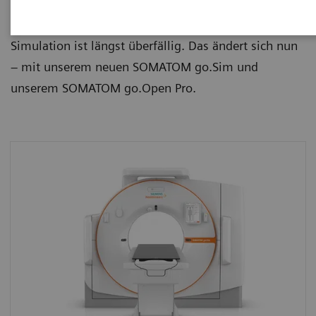
Informationen ist jedoch seit Jahren zeitaufwändig
und fehleranfällig. Ein Schritt nach vorne in der CT-
Simulation ist längst überfällig. Das ändert sich nun
– mit unserem neuen SOMATOM go.Sim und
unserem SOMATOM go.Open Pro.