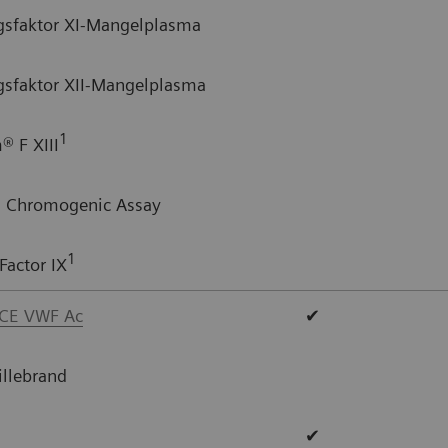
gsfaktor XI-Mangelplasma
gsfaktor XII-Mangelplasma
1
® F XIII
II Chromogenic Assay
1
actor IX
CE VWF Ac
✔
llebrand
✔