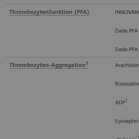
Thrombozytenfunktion (PFA)
INNOVANC
Dade PFA 
Dade PFA 
1
Thrombozyten-Aggregation
Arachido
Ristocetin
1
ADP
Epinephri