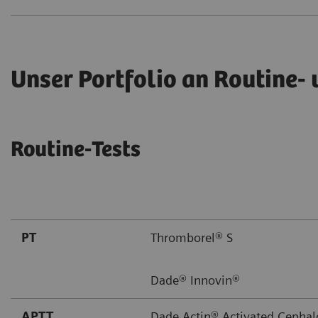
Unser Portfolio an Routine-
Routine-Tests
PT
Thromborel® S
Dade® Innovin®
APTT
Dade Actin® Activated Cephal