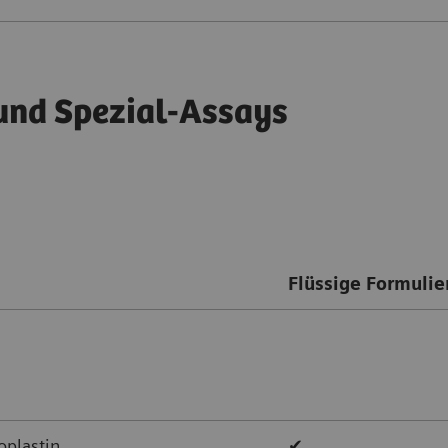
 und Spezial-Assays
Flüssige Formuli
oplastin
✔