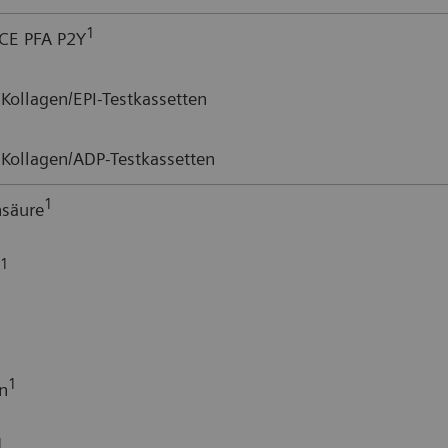
1
E PFA P2Y
Kollagen/EPI-Testkassetten
Kollagen/ADP-Testkassetten
1
nsäure
1
1
n
1