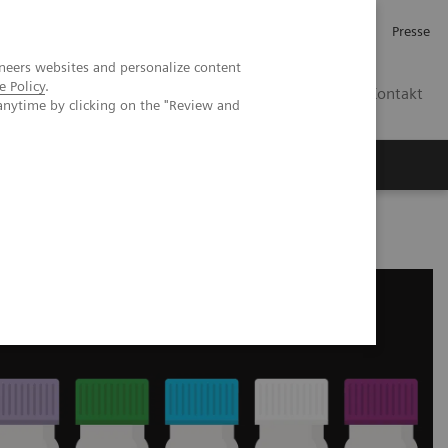
Investor Relations
Karriere
Presse
neers websites and personalize content
e Policy
.
CH | DE
Kontakt
anytime by clicking on the "Review and