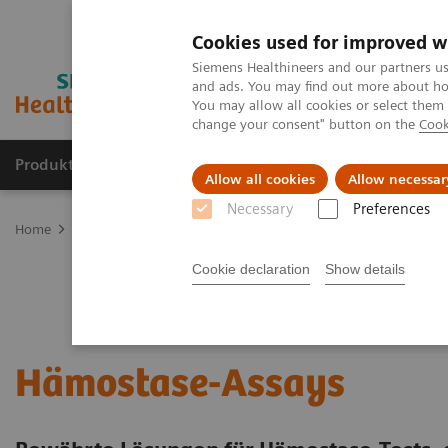
Cookies used for improved w
Siemens Healthineers and our partners us
and ads. You may find out more about how
You may allow all cookies or select them
change your consent" button on the
Cook
Produkte & Services
Fachbereiche
New
Allow all cookies
Allow necessar
Necessary
Preferences
Home
Labordiagnostik
Hämostase-Testportfolio
Hämostase-As
Cookie declaration
Show details
Hämostase-Assays