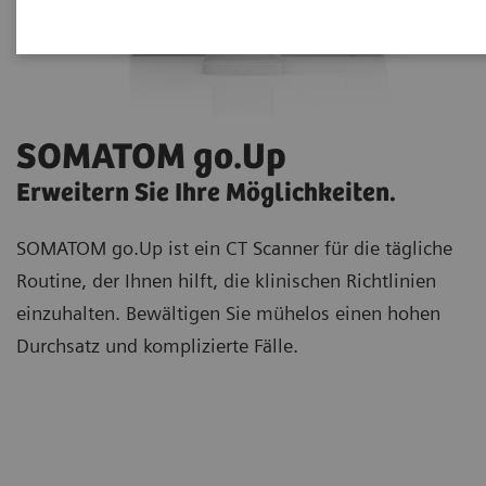
SOMATOM go.Up
Erweitern Sie Ihre Möglichkeiten.
SOMATOM go.Up ist ein CT Scanner für die tägliche
Routine,
der Ihnen hilft, die klinischen Richtlinien
einzuhalten. Bewältigen Sie mühelos einen hohen
Durchsatz und komplizierte Fälle.