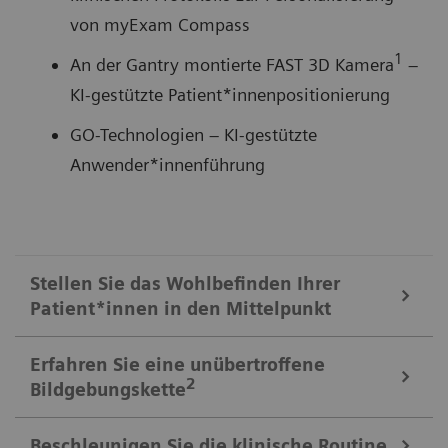
von myExam Compass
1
An der Gantry montierte FAST 3D Kamera
–
KI-gestützte Patient*innenpositionierung
GO-Technologien – KI-gestützte
Anwender*innenführung
Stellen Sie das Wohlbefinden Ihrer
Patient*innen in den Mittelpunkt
Mobile Workflow – mehr Zeit für Ihre Patient*innen, weniger Zeit
Erfahren Sie eine unübertroffene
im Kontrollraum
2
Bildgebungskette
Beruhigen Sie Ihre Patient*innen und verbessern Sie
die Patient*innenerfahrung mit dem wegweisenden
Beschleunigen Sie die klinische Routine