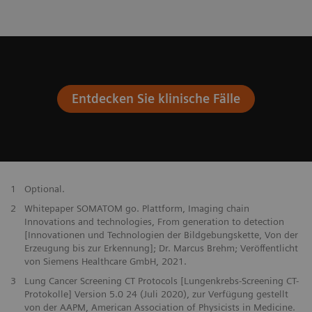
Entdecken Sie klinische Fälle
1
Optional.
2
Whitepaper SOMATOM go. Plattform, Imaging chain
Innovations and technologies, From generation to detection
[Innovationen und Technologien der Bildgebungskette, Von der
Erzeugung bis zur Erkennung]; Dr. Marcus Brehm; Veröffentlicht
von Siemens Healthcare GmbH, 2021.
3
Lung Cancer Screening CT Protocols [Lungenkrebs-Screening CT-
Protokolle] Version 5.0 24 (Juli 2020), zur Verfügung gestellt
von der AAPM, American Association of Physicists in Medicine.