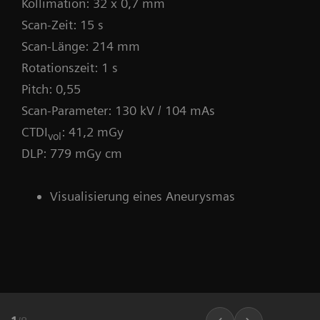
Kollimation: 32 x 0,7 mm
GO-Technologien – KI-gestützte
Scan-Zeit: 15 s
Anwender*innenführung
Scan-Länge: 214 mm
Rotationszeit: 1 s
Pitch: 0,55
Scan-Parameter: 130 kV / 104 mAs
CTDI
: 41,2 mGy
vol
DLP: 779 mGy cm
Visualisierung eines Aneurysmas