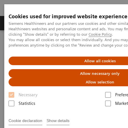
Cookies used for improved website experience
Produkte & Services
Fachbereiche
New
Siemens Healthineers and our partners use cookies and other simil
Healthineers websites and personalize content and ads. You may f
clicking "Show details" or by referring to our
Cookie Policy
.
You may allow all cookies or select them individually. And you ma
Home
Medizinische Bildgebung
Computertomographie
preferences anytime by clicking on the "Review and change your c
SOMATOM
Die SOMATOM go. Plattform – Erweitern Sie Ihre Möglichkeiten
SOMATOM go.Up
Allow all cookies
Allow necessary only
Allow selection
Necessary
Prefer
Statistics
Market
Cookie declaration
Show details