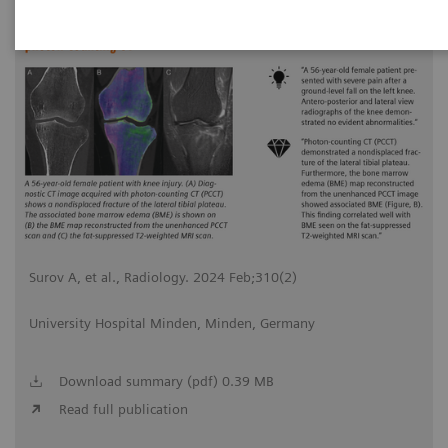
20.02.2024
Surov A, et al., Radiology. 2024 Feb;310(2)
University Hospital Minden, Minden, Germany
Download summary (pdf) 0.39 MB
Read full publication