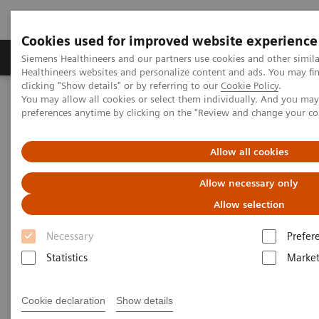
Cookies used for improved website experience
Produkte & Services
Fachbereiche
New
Siemens Healthineers and our partners use cookies and other simil
Healthineers websites and personalize content and ads. You may f
clicking "Show details" or by referring to our
Cookie Policy
.
You may allow all cookies or select them individually. And you ma
Home
Medizinische Bildgebung
Computertomographie
preferences anytime by clicking on the "Review and change your c
Die NAEOTOM Alpha-Klasse
NAEOTOM Alpha®
PCCT scientific evidence
Bone marrow edema at photon-counting CT
Allow all cookies
Allow necessary only
Bone marrow edema at photon-
Allow selection
counting CT
Necessary
Prefer
Statistics
Market
Cookie declaration
Show details