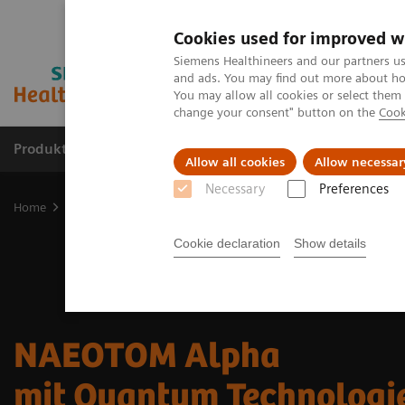
Cookies used for improved w
Siemens Healthineers and our partners us
and ads. You may find out more about how
You may allow all cookies or select them
change your consent" button on the
Cook
Produkte & Services
Fachbereiche
New
Allow all cookies
Allow necessar
Necessary
Preferences
Home
Medizinische Bildgebung
Computertomographie
Die N
Cookie declaration
Show details
NAEOTOM Alpha
mit Quantum Technologi