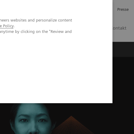
Investor Relations
Karriere
Presse
neers websites and personalize content
e Policy
.
CH | DE
Kontakt
anytime by clicking on the "Review and