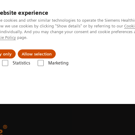
ebsite experience
e cookies and other similar technologies to operate the Siemens Healthi
 we use cookies by clicking "Show details" or by referring to our
Cooki
 individually. And you may change your consent and cookie preferences 
ie Policy
page.
s & Events
Über uns
y only
Allow selection
Statistics
Marketing
AEOTOM Alpha-Klasse
NAEOTOM Alpha®
®
e