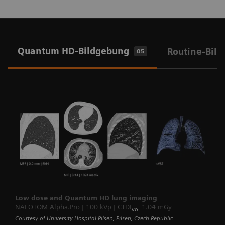
Quantum HD-Bildgebung
Routine-Bil
05
Low dose and Quantum HD lung imaging
NAEOTOM Alpha.Pro | 100 kVp | CTDI
1.04 mGy
vol
Courtesy of University Hospital Pilsen, Pilsen, Czech Republic