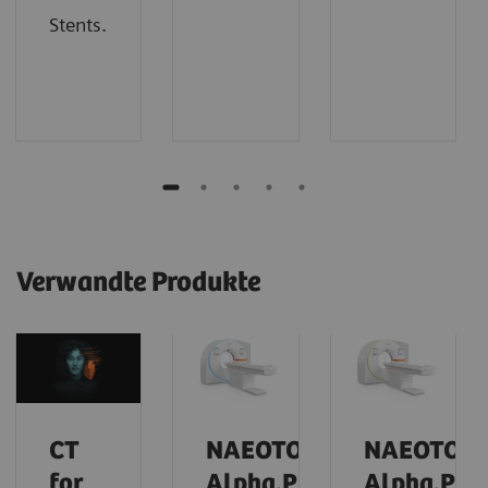
Stents.
Verwandte Produkte
CT
NAEOTOM
NAEOTOM
for
Alpha.Prime
Alpha.Pro