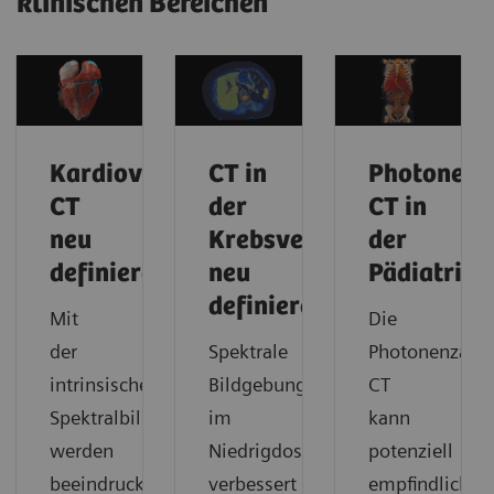
klinischen Bereichen
Kardiovaskuläre
CT in
Photonenz
CT
der
CT in
neu
Krebsversorgung
der
definieren
neu
Pädiatrie
definieren
Mit
Die
der
Spektrale
Photonenzähl-
intrinsischen
Bildgebung
CT
Spektralbildgebung
im
kann
werden
Niedrigdosisbereich
potenziell
beeindruckende
verbessert
empfindliche