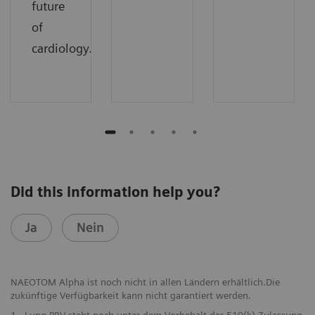
future
of
cardiology.
Did this information help you?
Ja
Nein
NAEOTOM Alpha ist noch nicht in allen Ländern erhältlich.Die
zukünftige Verfügbarkeit kann nicht garantiert werden.
1
Lung PBV steht noch unter dem Vorbehalt der 510(k)-Zulassung