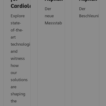
Cardiology
Der
Der
Explore
neue
Beschleuniger
state-
Massstab
of-the-
art
technologies
and
witness
how
our
solutions
are
shaping
the