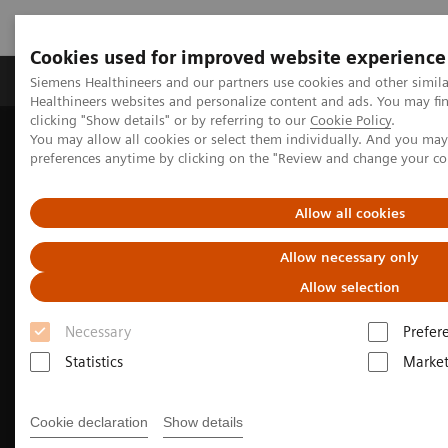
Cookies used for improved website experience
Produkte & Services
Fachbereiche
New
Siemens Healthineers and our partners use cookies and other simil
Healthineers websites and personalize content and ads. You may f
clicking "Show details" or by referring to our
Cookie Policy
.
You may allow all cookies or select them individually. And you ma
Home
Medizinische Bildgebung
Computertomographie
preferences anytime by clicking on the "Review and change your c
Die NAEOTOM Alpha-Klasse
NAEOTOM Alpha®
CT in der Pulmonologie neu definieren
Allow all cookies
Allow necessary only
Allow selection
Necessary
Prefer
Statistics
Market
Cookie declaration
Show details