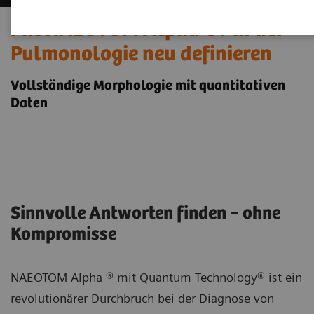
Mit NAEOTOM Alpha CT in der
Pulmonologie neu definieren
Vollständige Morphologie mit quantitativen
Daten
Sinnvolle Antworten finden ‒ ohne
Kompromisse
NAEOTOM Alpha ® mit Quantum Technology® ist ein
revolutionärer Durchbruch bei der Diagnose von