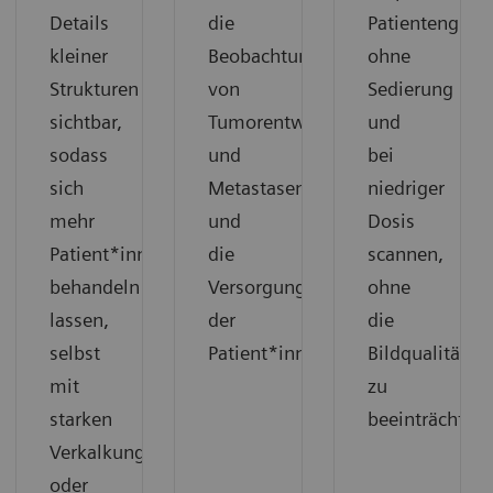
Details
die
Patientengrup
kleiner
Beobachtung
ohne
Strukturen
von
Sedierung
sichtbar,
Tumorentwicklung
und
sodass
und
bei
sich
Metastasen
niedriger
mehr
und
Dosis
Patient*innen
die
scannen,
behandeln
Versorgung
ohne
lassen,
der
die
selbst
Patient*innen.
Bildqualität
mit
zu
starken
beeinträchtige
Verkalkungen
oder