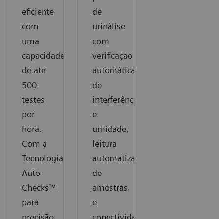
eficiente
de
com
urinálise
uma
com
capacidade
verificação
de até
automática
500
de
testes
interferências
por
e
hora.
umidade,
Com a
leitura
Tecnologia
automatizada
Auto-
de
Checks™
amostras
para
e
precisão
conectividade