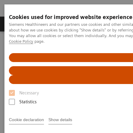
Cookies used for improved website experience
Produtos e serviços
Especialidades Clínicas e Pa
Siemens Healthineers and our partners use cookies and other simil
about how we use cookies by clicking "Show details" or by referrin
You may allow all cookies or select them individually. And you ma
Cookie Policy
page.
Siemens Healthineers Brasil
Teste no Point of Care
Urinálise
Multistix® 10 SG - Tiras de Urina
Necessary
Statistics
Cookie declaration
Show details