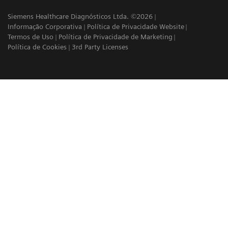
Siemens Healthcare Diagnósticos Ltda. ©2026
Informação Corporativa
Política de Privacidade Website
Termos de Uso
Política de Privacidade de Marketing
Política de Cookies
3rd Party Licenses