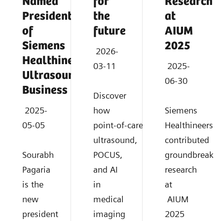
Named
for
Research
President
the
at
of
future
AIUM
Siemens
2025
2026-
Healthineers
03-11
2025-
Ultrasound
06-30
Business
Discover
2025-
how
Siemens
05-05
point‑of‑care
Healthineers
ultrasound,
contributed
Sourabh
POCUS,
groundbreaki
Pagaria
and AI
research
is the
in
at
new
medical
AIUM
president
imaging
2025