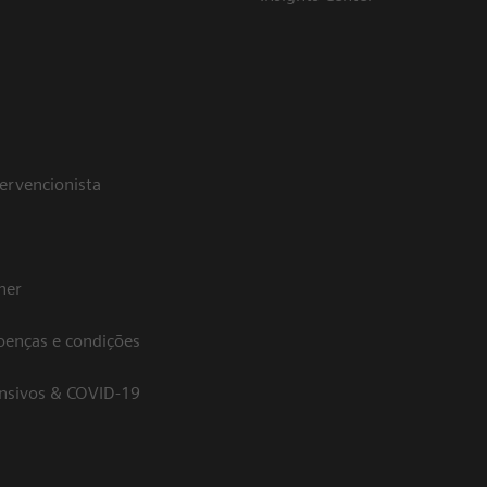
tervencionista
her
oenças e condições
ensivos & COVID-19