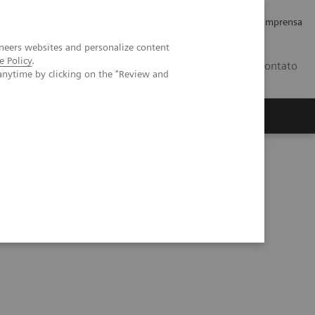
Empregos e Carreira
Relações com os Investidores
Imprensa
neers websites and personalize content
e Policy
.
BR
Contato
anytime by clicking on the "Review and
o
Sobre nós
Insights