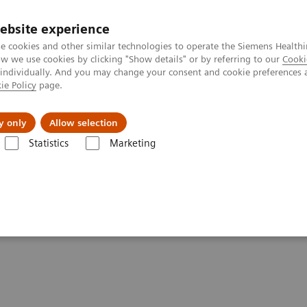
ebsite experience
e cookies and other similar technologies to operate the Siemens Healthi
 we use cookies by clicking "Show details" or by referring to our
Cooki
 individually. And you may change your consent and cookie preferences 
ie Policy
page.
tologias
Serviços de pós-venda
Educaçã
y only
Allow selection
Statistics
Marketing
-x Robótico
Information Gallery