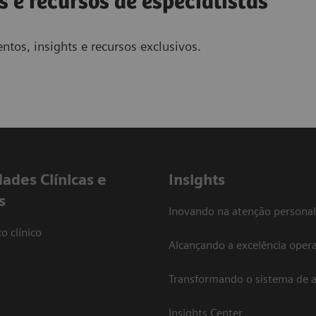
s e recursos de especialistas
ntos, insights e recursos exclusivos.
dades Clínicas e
Insights
s
Inovando na atenção personal
o clínico
Alcançando a excelência opera
Transformando o sistema de 
Insights Center