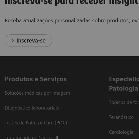
Inscreva-se para receber insight
Receba atualizações personalizadas sobre produtos, eve
Inscreva-se
Produtos e Serviços
​Especiali
Patologia
Soluções médicas por Imagem
Tópicos de foc
Diagnóstico laboratoriais
Teranóstico
Testes de Point of Care (POC)
Cardiologia
Tratamendo de Câncer