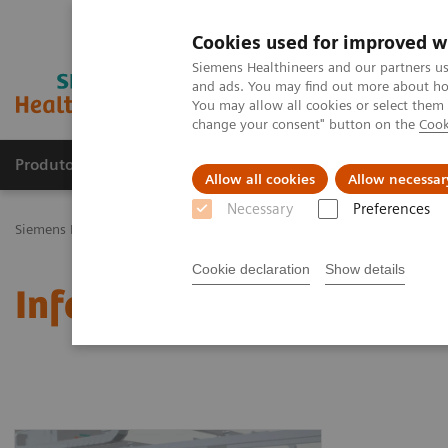
Cookies used for improved w
Siemens Healthineers and our partners us
and ads. You may find out more about how
You may allow all cookies or select them
change your consent" button on the
Cook
Produtos e serviços
Especialidades Clínicas e Pa
Allow all cookies
Allow necessar
Necessary
Preferences
Siemens Healthineers Brasil
Soluções médicas por Imagem
Raios
Cookie declaration
Show details
Information Gallery