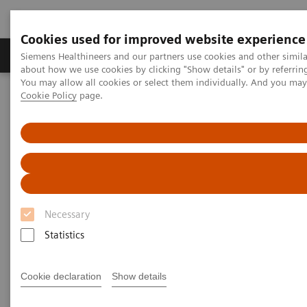
Cookies used for improved website experience
Produtos e serviços
Especialidades Clínicas e Pa
Siemens Healthineers and our partners use cookies and other simil
about how we use cookies by clicking "Show details" or by referrin
You may allow all cookies or select them individually. And you ma
Cookie Policy
page.
Siemens Healthineers Brasil
Soluções médicas por Imagem
Sistemas de Radiografia
Radiografia Digital
Sistema de Radiografia Digital
Os
sistemas de radiografia digital
da Siemens
Necessary
Healthineers são tão individuais quanto sua rotina de
Statistics
raios X
, cobrem praticamente todas as aplicações
clínicas e oferecem otimização de fluxo de trabalho,
Cookie declaration
Show details
excelência em imagem e confiança no investimento.