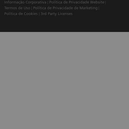
Informação Corporativa
Política de Privacidade Website
Termos de Uso
Política de Privacidade de Marketing
Política de Cookies
3rd Party Licenses