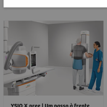
YSIO X.pree | Um passo à frente