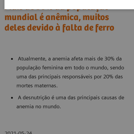
Mais de 30% da população
mundial é anêmica, muitos
deles devido à falta de ferro
Atualmente, a anemia afeta mais de 30% da
população feminina em todo o mundo, sendo
uma das principais responsáveis ​​por 20% das
mortes maternas.
A desnutrição é uma das principais causas de
anemia no mundo.
2021-05-24