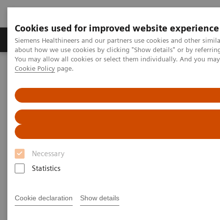
Cookies used for improved website experience
Produtos e serviços
Especialidades Clínicas e Pa
Siemens Healthineers and our partners use cookies and other simil
about how we use cookies by clicking "Show details" or by referrin
You may allow all cookies or select them individually. And you ma
Cookie Policy
page.
Siemens Healthineers Brasil
Sala de Imprensa
Press Releases
Dia Mundial da Nutrição
Necessary
Statistics
Cookie declaration
Show details