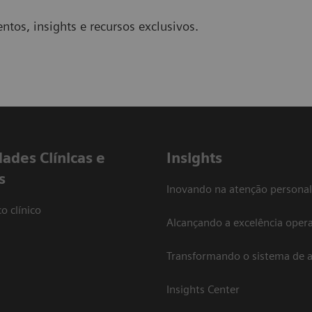
ntos, insights e recursos exclusivos.
dades Clínicas e
Insights
s
Inovando na atenção personal
o clínico
Alcançando a excelência opera
Transformando o sistema de 
Insights Center