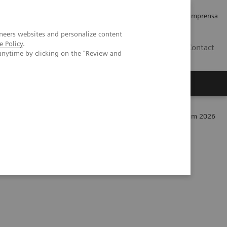
Empregos e Carreira
Relações com os Investidores
Imprensa
neers websites and personalize content
e Policy
.
BR
Contact
anytime by clicking on the "Review and
o
Sobre nós
Insights
ions
The role of imaging in theranostics | SNMMI Symposium 2026