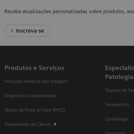
Receba atualizações personalizadas sobre produtos, eve
Inscreva-se
Produtos e Serviços
​Especiali
Patologia
Soluções médicas por Imagem
Tópicos de foc
Diagnóstico laboratoriais
Teranóstico
Testes de Point of Care (POC)
Cardiologia
Tratamendo de Câncer
Oncologia