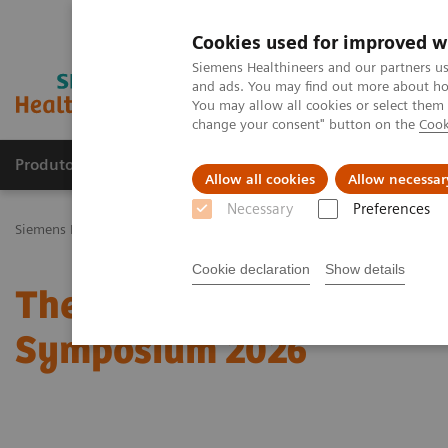
Cookies used for improved w
Siemens Healthineers and our partners us
and ads. You may find out more about how
You may allow all cookies or select them
change your consent" button on the
Cook
Produtos e serviços
Especialidades Clínicas e Pa
Allow all cookies
Allow necessar
Necessary
Preferences
Siemens Healthineers Brasil
Soluções médicas por Imagem
Medic
Cookie declaration
Show details
The role of imaging in t
Symposium 2026