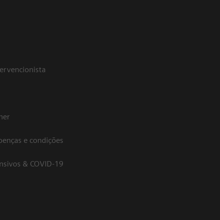
tervencionista
her
oenças e condições
ensivos & COVID-19