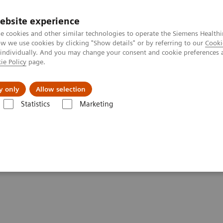
ebsite experience
e cookies and other similar technologies to operate the Siemens Healthi
 we use cookies by clicking "Show details" or by referring to our
Cooki
 individually. And you may change your consent and cookie preferences 
ie Policy
page.
tologias
Serviços de pós-venda
Educaçã
y only
Allow selection
Statistics
Marketing
ina Nuclear
Molecular Imaging Clinical Corner
Scientific Presentat
heranostics | SNMMI