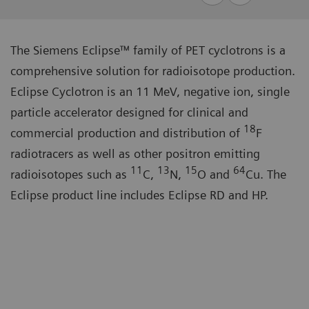
The Siemens Eclipse™ family of PET cyclotrons is a
comprehensive solution for radioisotope production.
Eclipse Cyclotron is an 11 MeV, negative ion, single
particle accelerator designed for clinical and
18
commercial production and distribution of
F
radiotracers as well as other positron emitting
11
13
15
64
radioisotopes such as
C,
N,
O and
Cu. The
Eclipse product line includes Eclipse RD and HP.