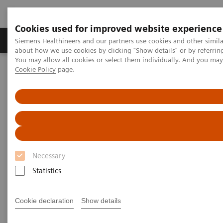
Cookies used for improved website experience
Produtos e serviços
Especialidades Clínicas e Pa
Siemens Healthineers and our partners use cookies and other simil
about how we use cookies by clicking "Show details" or by referrin
You may allow all cookies or select them individually. And you ma
Cookie Policy
page.
Siemens Healthineers Brasil
Soluções médicas por Imagem
Medicina Nuclear
Cyclotron e Soluções Químicas
Eclipse Cyclotrons
Eclipse Cyclotrons
Trusted Performance. Proven Reliability.
Necessary
Statistics
Cookie declaration
Show details