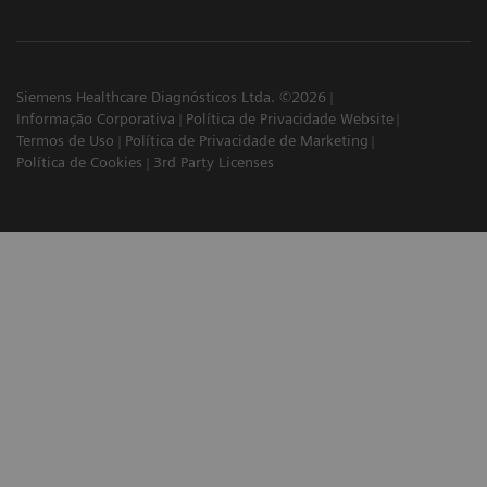
Siemens Healthcare Diagnósticos Ltda. ©2026
Informação Corporativa
Política de Privacidade Website
Termos de Uso
Política de Privacidade de Marketing
Política de Cookies
3rd Party Licenses