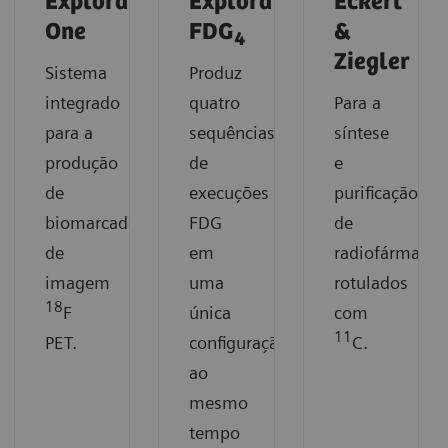
Explora
Explora
Eckert
One
FDG
&
4
Ziegler
Sistema
Produz
integrado
quatro
Para a
para a
sequências
síntese
produção
de
e
de
execuções
purificação
biomarcadores
FDG
de
de
em
radiofármacos
imagem
uma
rotulados
18
F
única
com
11
PET.
configuração,
C.
ao
mesmo
tempo