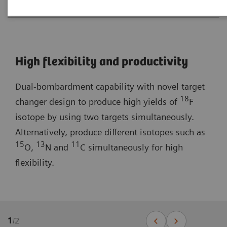
High flexibility and productivity
Dual-bombardment capability with novel target
18
changer design to produce high yields of
F
isotope by using two targets simultaneously.
Alternatively, produce different isotopes such as
15
13
11
O,
N and
C simultaneously for high
flexibility.
1
/
2