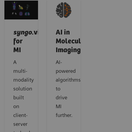
syngo
.via
AI in
for
Molecular
MI
Imaging
A
AI-
multi-
powered
modality
algorithms
solution
to
built
drive
on
MI
client-
further.
server