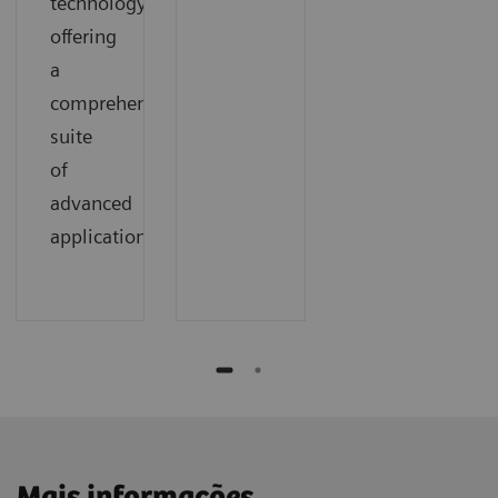
technology
offering
a
comprehensive
suite
of
advanced
applications.