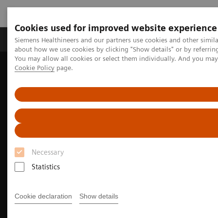
Cookies used for improved website experience
Produtos e serviços
Especialidades Clínicas e Pa
Siemens Healthineers and our partners use cookies and other simil
about how we use cookies by clicking "Show details" or by referrin
You may allow all cookies or select them individually. And you ma
Cookie Policy
page.
Siemens Healthineers Brasil
Soluções médicas por Imagem
Medicina Nuclear
MI Trends and Innovations
Intelligent Imaging
Necessary
Statistics
Cookie declaration
Show details