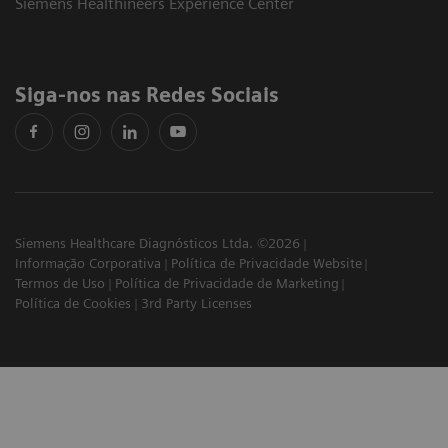
Siemens Healthineers Experience Center
Siga-nos nas Redes Sociais
Siemens Healthcare Diagnósticos Ltda. ©2026
Informação Corporativa
Política de Privacidade Website
Termos de Uso
Política de Privacidade de Marketing
Política de Cookies
3rd Party Licenses