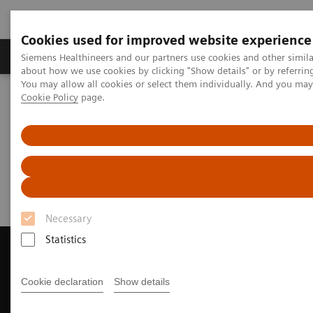
Cookies used for improved website experience
Produtos e serviços
Especialidades Clínicas e Pa
Siemens Healthineers and our partners use cookies and other simil
about how we use cookies by clicking "Show details" or by referrin
You may allow all cookies or select them individually. And you ma
Cookie Policy
page.
Siemens Healthineers Brasil
Soluções médicas por Imagem
Ressonância Magnética
Solicitar licença de teste
Solicitar licença de teste
Necessary
Statistics
Cookie declaration
Show details
Fale Conosco