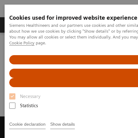
Cookies used for improved website experience
Produtos e serviços
Especialidades Clínicas e Pa
Siemens Healthineers and our partners use cookies and other simil
about how we use cookies by clicking "Show details" or by referrin
You may allow all cookies or select them individually. And you ma
Cookie Policy
page.
Siemens Healthineers Brasil
Soluções médicas por Imagem
Ressonância Magnética
Get a Recommendation for your MRI System
Get a Recommendation for your
MRI System
Necessary
Statistics
Cookie declaration
Show details