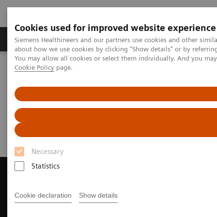
Cookies used for improved website experience
Produtos e serviços
Especialidades Clínicas e Pa
Siemens Healthineers and our partners use cookies and other simil
about how we use cookies by clicking "Show details" or by referrin
You may allow all cookies or select them individually. And you ma
Cookie Policy
page.
Siemens Healthineers Brasil
Soluções médicas por Imagem
Ressonância Magnética
Solicite um orçamento
Solicite um orçamento
Necessary
Statistics
Cookie declaration
Show details
Fale Conosco