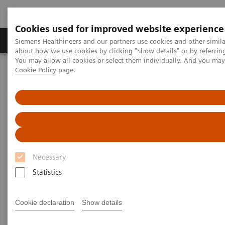
Cookies used for improved website experience
Produtos e serviços
Especialidades Clínicas e Pa
Siemens Healthineers and our partners use cookies and other simil
about how we use cookies by clicking "Show details" or by referrin
You may allow all cookies or select them individually. And you ma
Cookie Policy
page.
Siemens Healthineers Brasil
Soluções médicas por Imagem
Ressonância Magnética
Equipamento de Ressonância Magnética em Terapia
MRI in Therapy
Broaden the scope of MRI
Necessary
Statistics
Reach a new level of confidence with MRI,
supporting your therapeutic decisions at every step.
Cookie declaration
Show details
Broadening your clinical scope, MRI adds value to