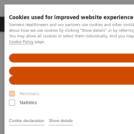
Cookies used for improved website experience
Produtos e serviços
Especialidades Clínicas e Pa
Siemens Healthineers and our partners use cookies and other simil
about how we use cookies by clicking "Show details" or by referrin
You may allow all cookies or select them individually. And you ma
Cookie Policy
page.
Siemens Healthineers Brasil
Soluções médicas por Imagem
Ressonância Magnética
Equipamento de PET-MR / RM Molecular
Equipamento de PET-MR / RM
Molecular
Necessary
Um sistema que traz à vida uma revolução em
Statistics
diagnóstico por imagem. Ressonância magnética 3T
com tecnologia de ponta e o que há de mais novo
Cookie declaration
Show details
em imagem molecular totalmente integrados num