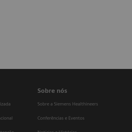
Sobre nós
izada
Sobre a Siemens Healthineers
cional
Conferências e Eventos