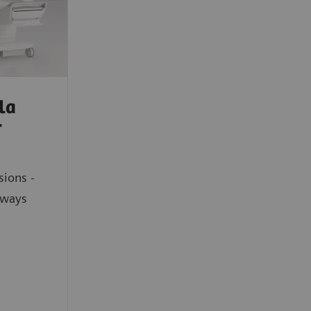
la
r
sions -
hways