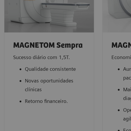
MAGNETOM Sempra
MAGN
Sucesso diário com 1,5T.
Economi
Qualidade consistente
Aum
pac
Novas oportunidades
clínicas
Mai
dia
Retorno financeiro.
Op
agi
Eco