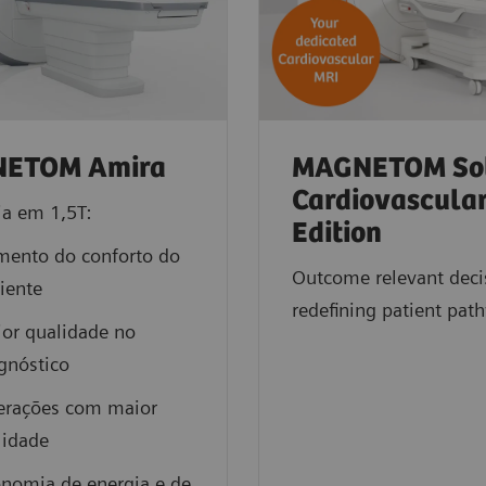
ETOM Amira
MAGNETOM So
Cardiovascula
a em 1,5T:
Edition
ento do conforto do
Outcome relevant deci
iente
redefining patient pat
or qualidade no
gnóstico
erações com maior
lidade
nomia de energia e de