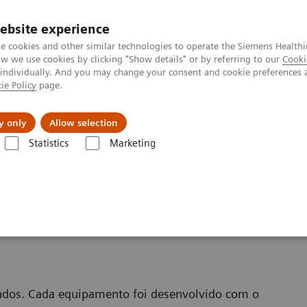
ebsite experience
e cookies and other similar technologies to operate the Siemens Healthi
 we use cookies by clicking "Show details" or by referring to our
Cooki
 individually. And you may change your consent and cookie preferences 
ie Policy
page.
tologias
Serviços de pós-venda
Educaçã
y only
Allow selection
Statistics
Marketing
onância Magnética
Equipamentos de Ressonância Magnética de 0.55T
ncia Magnética de 0.55T
idados. Cada equipamento foi desenvolvido com o