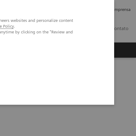
Empregos e Carreira
Relações com os Investidores
Imprensa
neers websites and personalize content
e Policy
.
BR
Contato
anytime by clicking on the "Review and
o
Sobre nós
Insights
 a 3T