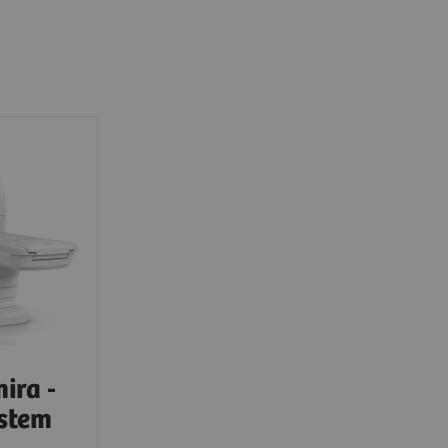
ra -
ystem