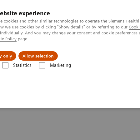
ebsite experience
e cookies and other similar technologies to operate the Siemens Healthi
 we use cookies by clicking "Show details" or by referring to our
Cooki
 individually. And you may change your consent and cookie preferences 
ie Policy
page.
tologias
Serviços de pós-venda
Educaçã
y only
Allow selection
Statistics
Marketing
hemistry & Immunoassay Systems
Webinars
munoassay Systems -