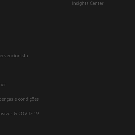
Insights Center
tervencionista
her
oenças e condições
ensivos & COVID-19