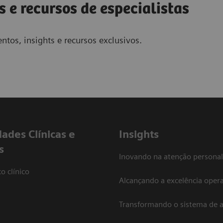
s e recursos de especialistas
ntos, insights e recursos exclusivos.
dades Clínicas e
Insights
s
Inovando na atenção personal
o clínico
Alcançando a excelência opera
Transformando o sistema de 