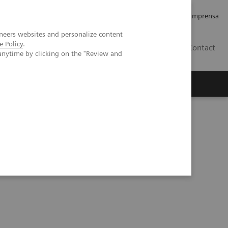
Empregos e Carreira
Relações com os Investidores
Imprensa
neers websites and personalize content
e Policy
.
BR
Contact
anytime by clicking on the "Review and
o
Sobre nós
Insights