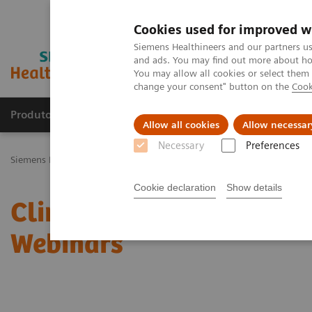
Cookies used for improved w
Siemens Healthineers and our partners us
and ads. You may find out more about how
You may allow all cookies or select them
change your consent" button on the
Cook
Produtos e serviços
Especialidades Clínicas e Pa
Allow all cookies
Allow necessar
Necessary
Preferences
Siemens Healthineers Brasil
Diagnóstico laboratorial
Clinical C
Cookie declaration
Show details
Clinical Chemistry & Im
Webinars