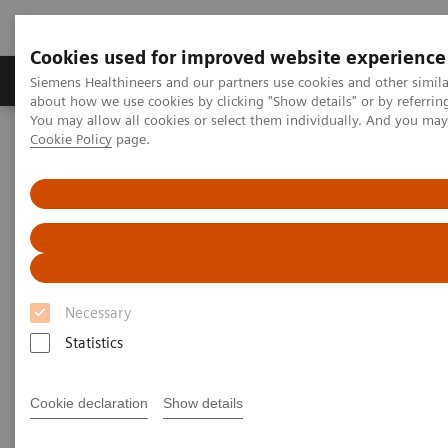
Cookies used for improved website experience
Produtos e serviços
Especialidades Clínicas e Pa
Siemens Healthineers and our partners use cookies and other simil
about how we use cookies by clicking "Show details" or by referrin
You may allow all cookies or select them individually. And you ma
Cookie Policy
page.
Siemens Healthineers Brasil
Diagnóstico laboratorial
Atellica Portfolio
Fluxo ininterrupto de todos os sistemas
Atellica® Solution habilitado por IA pode ajudar a melhorar a
eficiência operacional
Atellica® Solution habilitado
por IA pode ajudar a melhorar a
Necessary
eficiência operacional
Statistics
Produtividade com a qual você pode
Cookie declaration
Show details
contar desenvolvida por Atellica® Solution