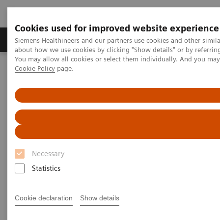
Cookies used for improved website experience
Produtos e serviços
Especialidades Clínicas e Pa
Siemens Healthineers and our partners use cookies and other simil
about how we use cookies by clicking "Show details" or by referrin
You may allow all cookies or select them individually. And you ma
Cookie Policy
page.
Siemens Healthineers Brasil
Diagnóstico laboratorial
Ensaios por doenças e condições
Anemia
Anemia
1.62 billion people – 24.8% of the world’s
Necessary
1
population are anemic
, many due to iron deficiency.
Statistics
In resource-poor areas, this is frequently exacerbated
by infectious diseases, placing a significant health
Cookie declaration
Show details
and economic burden on both patients and