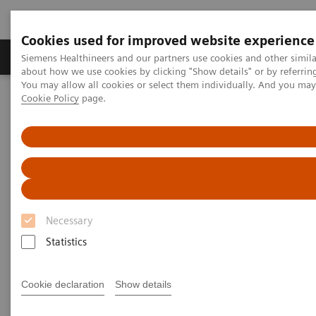
Cookies used for improved website experience
Produtos e serviços
Especialidades Clínicas e Pa
Siemens Healthineers and our partners use cookies and other simil
about how we use cookies by clicking "Show details" or by referrin
You may allow all cookies or select them individually. And you ma
Cookie Policy
page.
Siemens Healthineers Brasil
Diagnóstico laboratorial
Automação de laboratório
Laboratory Automation - Webinars
Laboratory Automation -
Webinars
Necessary
Statistics
Cookie declaration
Show details