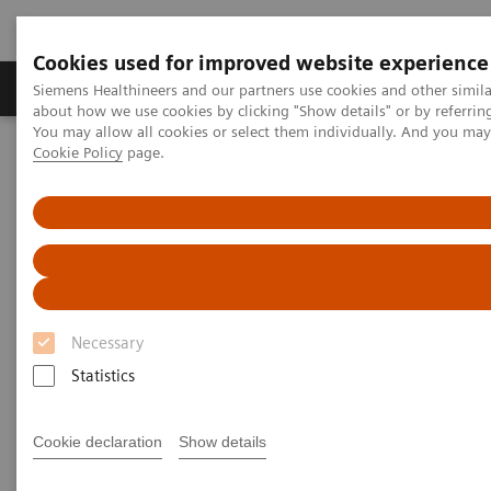
Cookies used for improved website experience
Produtos e serviços
Especialidades Clínicas e Pa
Siemens Healthineers and our partners use cookies and other simil
about how we use cookies by clicking "Show details" or by referrin
You may allow all cookies or select them individually. And you ma
Cookie Policy
page.
Siemens Healthineers Brasil
Diagnóstico laboratorial
Automação de laboratório
Automação Laboratorial: Estudos de Casos
Video: Proximity Care within the MOVE Hospital Network in Liege,
Belgium
Video: Proximity Care within the
Necessary
MOVE Hospital Network in
Statistics
Liege, Belgium
Cookie declaration
Show details