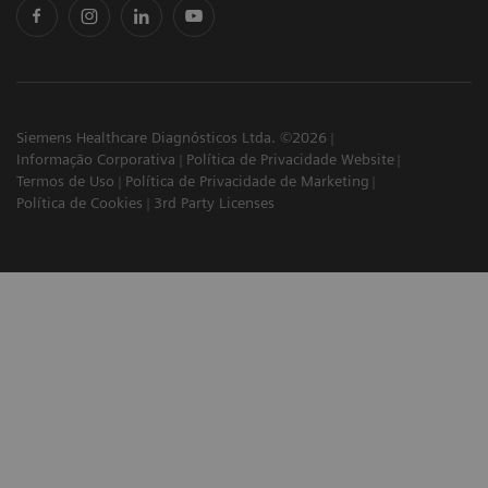
Siemens Healthcare Diagnósticos Ltda. ©2026
Informação Corporativa
Política de Privacidade Website
Termos de Uso
Política de Privacidade de Marketing
Política de Cookies
3rd Party Licenses