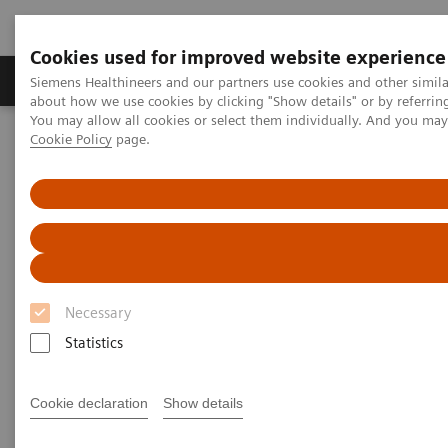
Cookies used for improved website experience
Produtos e serviços
Especialidades Clínicas e Pa
Siemens Healthineers and our partners use cookies and other simil
about how we use cookies by clicking "Show details" or by referrin
You may allow all cookies or select them individually. And you ma
Cookie Policy
page.
Siemens Healthineers Brasil
Diagnóstico laboratorial
Automação de laboratório
Automação Laboratorial: Estudos de Casos
Video: Australian Clinical Labs
Video: Australian Clinical Labs
Necessary
Statistics
2017-07-02
Cookie declaration
Show details