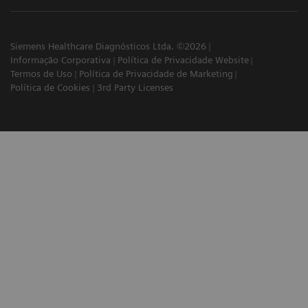
Siemens Healthcare Diagnósticos Ltda. ©2026
Informação Corporativa
Política de Privacidade Website
Termos de Uso
Política de Privacidade de Marketing
Política de Cookies
3rd Party Licenses