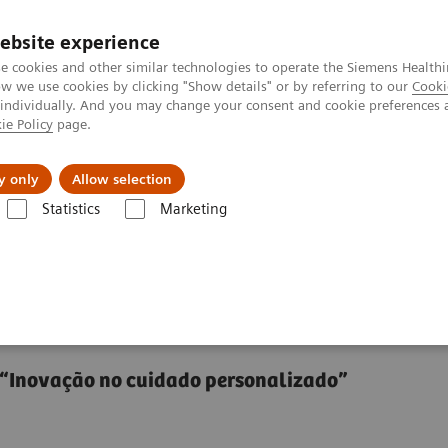
ebsite experience
e cookies and other similar technologies to operate the Siemens Healthi
 we use cookies by clicking "Show details" or by referring to our
Cooki
 individually. And you may change your consent and cookie preferences 
ie Policy
page.
tologias
Serviços de pós-venda
Educaçã
y only
Allow selection
Statistics
Marketing
o o caminho no cuidado oncológico
cuidado oncológico
 “Inovação no cuidado personalizado”