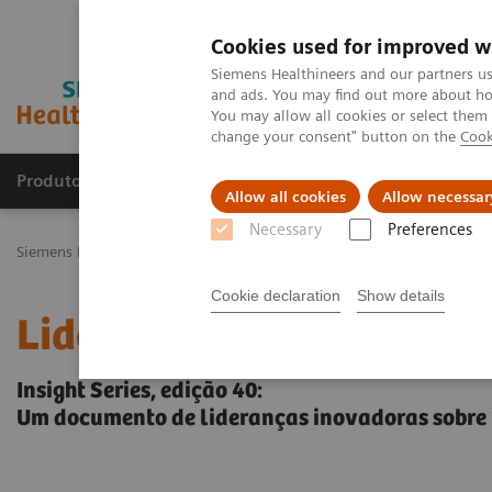
Cookies used for improved w
Siemens Healthineers and our partners us
and ads. You may find out more about how
You may allow all cookies or select them
change your consent" button on the
Cook
Produtos e serviços
Especialidades Clínicas e Pa
Allow all cookies
Allow necessar
Necessary
Preferences
Siemens Healthineers Brasil
Insights
Insights Center
Liderand
Cookie declaration
Show details
Liderando o caminho no 
Insight Series, edição 40:
Um documento de lideranças inovadoras sobre