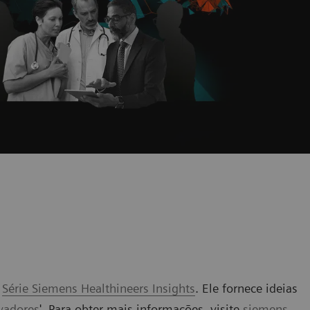
a
Série Siemens Healthineers Insights
. Ele fornece ideias
vadores
'. Para obter mais informações, visite
siemens-