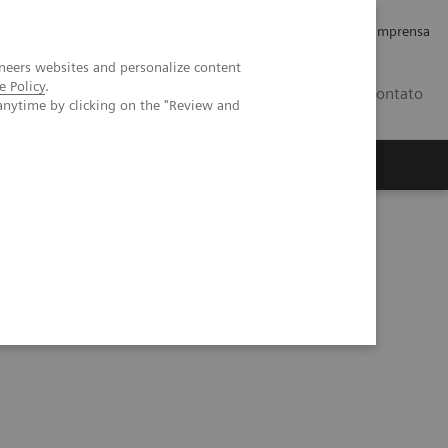
Empregos e Carreira
Relações com os Investidores
Imprensa
neers websites and personalize content
e Policy
.
BR
Contato
anytime by clicking on the "Review and
o
Sobre nós
Insights