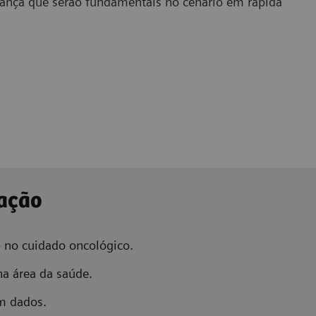
erança que serão fundamentais no cenário em rápida
cação
o
no cuidado oncológico.
a área da saúde.
m dados.