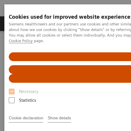
Cookies used for improved website experience
Produtos e serviços
Especialidades Clínicas e Pa
Siemens Healthineers and our partners use cookies and other simil
about how we use cookies by clicking "Show details" or by referrin
You may allow all cookies or select them individually. And you ma
Cookie Policy
page.
Siemens Healthineers Brasil
Diagnóstico laboratorial
Portfólio de testes de hemostasia
White Paper: Preanalytical Variables in Coagulation Testing
Necessary
Statistics
Cookie declaration
Show details