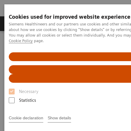
Cookies used for improved website experience
Produtos e serviços
Especialidades Clínicas e Pa
Siemens Healthineers and our partners use cookies and other simil
about how we use cookies by clicking "Show details" or by referrin
You may allow all cookies or select them individually. And you ma
Cookie Policy
page.
Siemens Healthineers Brasil
Diagnóstico laboratorial
Analisadores e instrumentos hematológicos
Webinars
Detection of Tropical Diseases in the Hematology Laboratory: Focus
on Malaria and Dengue
Necessary
Statistics
Cookie declaration
Show details