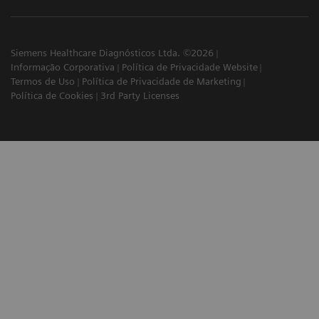
Siemens Healthcare Diagnósticos Ltda. ©2026
Informação Corporativa
Política de Privacidade Website
Termos de Uso
Política de Privacidade de Marketing
Política de Cookies
3rd Party Licenses