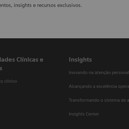
ntos, insights e recursos exclusivos.
dades Clínicas e
Insights
s
Inovando na atenção personal
o clínico
Alcançando a excelência opera
Transformando o sistema de 
Insights Center