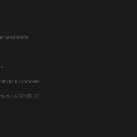
tervencionista
her
oenças e condições
ensivos & COVID-19