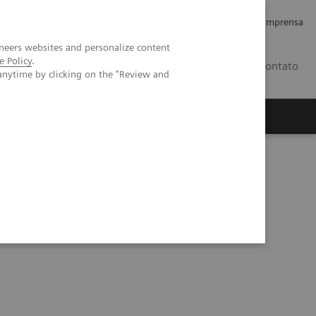
Empregos e Carreira
Relações com os Investidores
Imprensa
neers websites and personalize content
e Policy
.
BR
Contato
anytime by clicking on the "Review and
o
Sobre nós
Insights
endências na radiologia?