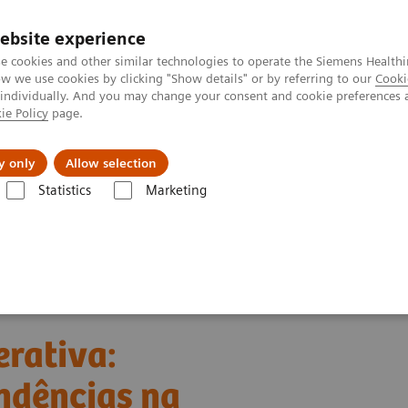
ebsite experience
e cookies and other similar technologies to operate the Siemens Healthi
 we use cookies by clicking "Show details" or by referring to our
Cooki
 individually. And you may change your consent and cookie preferences 
ie Policy
page.
tologias
Serviços de pós-venda
Educaçã
y only
Allow selection
Statistics
Marketing
m português
ChatGPT, OpenAI, AI generativa: Qual o impacto destas t
erativa:
ndências na