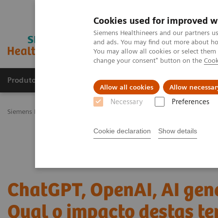
Cookies used for improved w
Siemens Healthineers and our partners us
and ads. You may find out more about how
You may allow all cookies or select them
change your consent" button on the
Cook
Produtos e serviços
Especialidades Clínicas e Pa
Allow all cookies
Allow necessar
Necessary
Preferences
Siemens Healthineers Brasil
Educação e Treinamento
Webinars e
Cookie declaration
Show details
ChatGPT, OpenAI, AI gen
Qual o impacto destas te