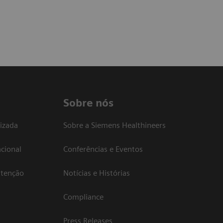
Sobre nós
izada
Sobre a Siemens Healthineers
cional
Conferências e Eventos
atenção
Notícias e Histórias
Compliance
Press Releases