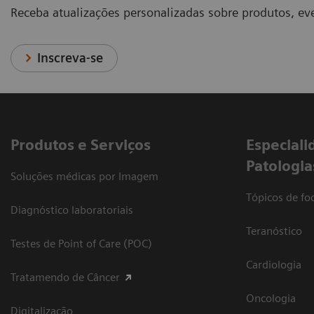
Receba atualizações personalizadas sobre produtos, eve
Inscreva-se
Produtos e Serviços
​Especiali
Patologia
Soluções médicas por Imagem
Tópicos de foc
Diagnóstico laboratoriais
Teranóstico
Testes de Point of Care (POC)
Cardiologia
Tratamendo de Câncer
Oncologia
Digitalização