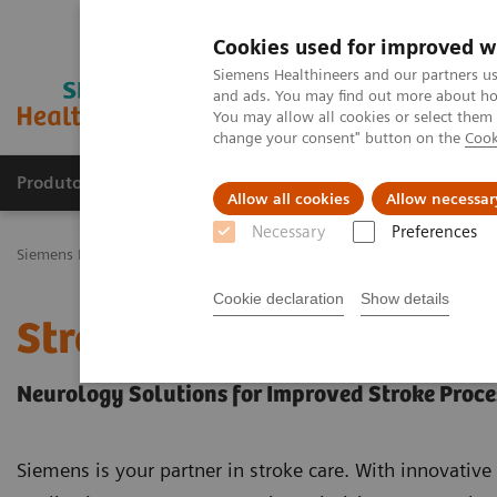
Cookies used for improved w
Siemens Healthineers and our partners us
and ads. You may find out more about how
You may allow all cookies or select them
change your consent" button on the
Cook
Produtos e serviços
Especialidades Clínicas e Pa
Allow all cookies
Allow necessar
Necessary
Preferences
Siemens Healthineers Brasil
Doenças e Especialidades Clínicas
Ne
Cookie declaration
Show details
Stroke
Neurology Solutions for Improved Stroke Proce
Siemens is your partner in stroke care. With innovati