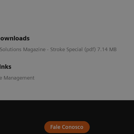
Downloads
Solutions Magazine - Stroke Special (pdf) 7.14 MB
inks
ke Management
Fale Conosco