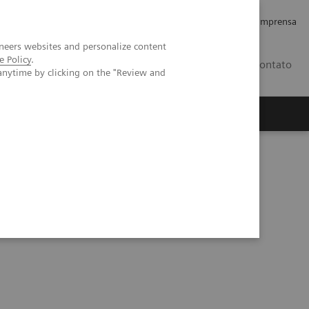
Empregos e Carreira
Relações com os Investidores
Imprensa
neers websites and personalize content
e Policy
.
BR
Contato
anytime by clicking on the "Review and
o
Sobre nós
Insights