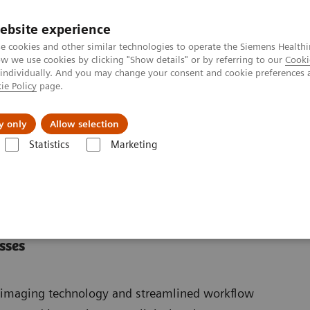
ebsite experience
e cookies and other similar technologies to operate the Siemens Healthi
 we use cookies by clicking "Show details" or by referring to our
Cooki
 individually. And you may change your consent and cookie preferences 
ie Policy
page.
tologias
Serviços de pós-venda
Educaçã
y only
Allow selection
Statistics
Marketing
urologia
Derrame
sses
ve imaging technology and streamlined workflow