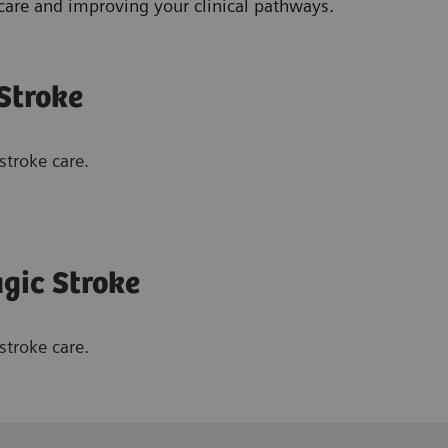
care and improving your clinical pathways.
 Stroke
stroke care.
agic Stroke
stroke care.