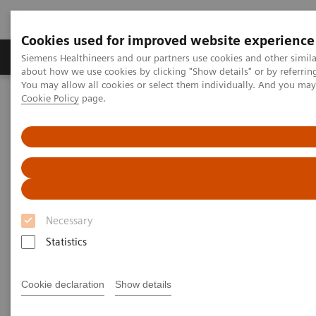
Cookies used for improved website experience
Produtos e serviços
Especialidades Clínicas e Pa
Siemens Healthineers and our partners use cookies and other simil
about how we use cookies by clicking "Show details" or by referrin
You may allow all cookies or select them individually. And you ma
Cookie Policy
page.
Siemens Healthineers Brasil
Doenças e Especialidades Clínicas
Anemia
Anemia
Atualmente mais de 30% da população mundial está
Necessary
anêmica; muitas devido à deficiência de ferro no
Statistics
organismo. Em áreas de recursos escassos isto é
1
frequentemente agravado por doenças infecciosas
,
Cookie declaration
Show details
colocando um fardo significativo na saúde e na