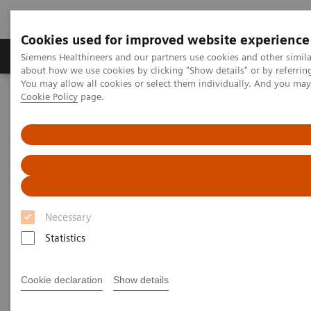
Cookies used for improved website experience
Produtos e serviços
Especialidades Clínicas e Pa
Siemens Healthineers and our partners use cookies and other simil
about how we use cookies by clicking "Show details" or by referrin
You may allow all cookies or select them individually. And you ma
Cookie Policy
page.
Siemens Healthineers Brasil
Soluções médicas por Imagem
Angiografia
Componentes de Sistemas
Componentes de Sistemas
Necessary
Statistics
Cookie declaration
Show details
Filter (1 item)