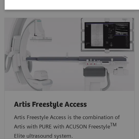
Artis Freestyle Access
Artis Freestyle Access is the combination of
TM
Artis with PURE with ACUSON Freestyle
Elite ultrasound system.