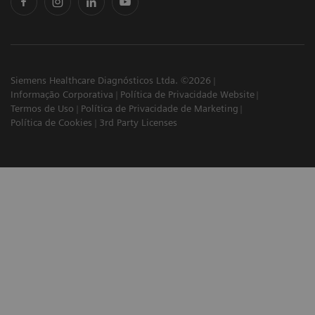
Siemens Healthcare Diagnósticos Ltda. ©2026
Informação Corporativa
Política de Privacidade Website
Termos de Uso
Política de Privacidade de Marketing
Política de Cookies
3rd Party Licenses